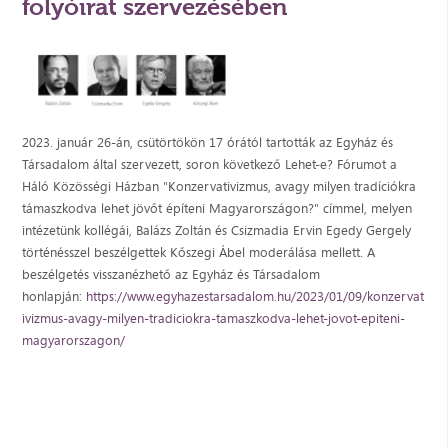
folyóirat szervezésében
2023. január 26-án, csütörtökön 17 órától tartották az Egyház és
Társadalom által szervezett, soron következő Lehet-e? Fórumot a
Háló Közösségi Házban "Konzervativizmus, avagy milyen tradíciókra
támaszkodva lehet jövőt építeni Magyarországon?" címmel, melyen
intézetünk kollégái, Balázs Zoltán és Csizmadia Ervin Egedy Gergely
történésszel beszélgettek Kőszegi Ábel moderálása mellett. A
beszélgetés visszanézhető az Egyház és Társadalom
honlapján:
https://www.egyhazestarsadalom.hu/2023/01/09/konzervat
ivizmus-avagy-milyen-tradiciokra-tamaszkodva-lehet-jovot-epiteni-
magyarorszagon/