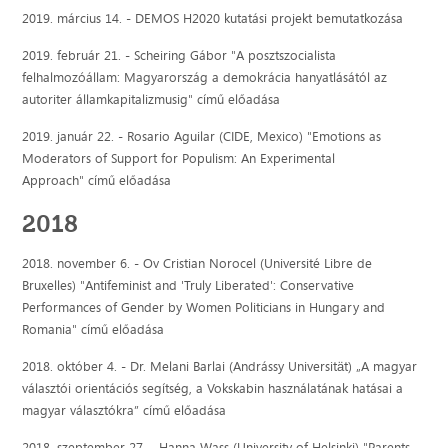
2019. március 14. - DEMOS H2020 kutatási projekt bemutatkozása
2019. február 21. - Scheiring Gábor "A posztszocialista
felhalmozóállam: Magyarország a demokrácia hanyatlásától az
autoriter államkapitalizmusig" című előadása
2019. január 22. - Rosario Aguilar (CIDE, Mexico) "Emotions as
Moderators of Support for Populism: An Experimental
Approach" című előadása
2018
2018. november 6. - Ov Cristian Norocel (Université Libre de
Bruxelles) "Antifeminist and 'Truly Liberated': Conservative
Performances of Gender by Women Politicians in Hungary and
Romania" című előadása
2018. október 4. - Dr. Melani Barlai (Andrássy Universität) „A magyar
választói orientációs segítség, a Vokskabin használatának hatásai a
magyar választókra” című előadása
2018. szeptember 27. - Hanna Wass (University of Helsinki) "Parents