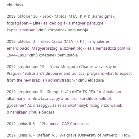
előadása
2019. október 10. - Sebők Miklós (MTA TK PTI) „
Paradigmák
fogságában – Elitek és ideológiák a magyar pénzügyi
kapitalizmusban
” című könyvének bemutatója
2019. október 3. - Békés Csaba (MTA TK PTI) „
Enyhülés és
emancipáció. Magyarország, a szovjet blokk és a nemzetközi politika,
1944–1991
” című kötetének bemutatója
2019. szeptember 19. - Nuno Morgado (Charles University in
Prague): "
Bolsonaro’s discourse and political program: what to expect
from the new Brazilian administration?
" című előadása
2019. szeptember 3. - Stumpf István (MTA TK PTI): "
A láthatatlan
alkotmány trónfosztása avagy a politikai konstitucionalisták
győzelme? Az országgyűlés és az alkotmánybíróság viszonyának
dinamikája
" című előadása
2019. június 6-8. -
12th annual CAP Conference
2019. június 6. - Stefaan A. J. Walgrave (University of Antwerp): "
How