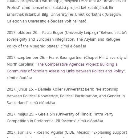
kutatás projektzáró workshopja,melynek részeként az "Aesthetics of
Protest" című nemzetközi kutatási projekt két kutatójának Itir
Erhartnak (Istanbul, Bilgi Univeristy) és Umut Korkutnak (Glasgow,
Caledonian University) előadása volt hallható.
2017. október 26. - Paula Beger (University Leipzig) "Between state’s
sovereignty and European integration. The Asylum and Refugee
Policy of the Visegrád States." című előadása
2017. szeptember 26. - Frank Baumgartner (Chapel Hill University of
North Carolina) "
The Comparative Agendas Project: Building a
Community of Scholars Assessing Links between Politics and Policy
".
című előadása
2017. június 15. - Daniela Koller (Universität Bern) "Relationship
between Political Knowledge, Political Participation, and Gender in
Switzerland" című előadása
2017. május 25. - Gisela Sin (University of Illinois) "Intra Party
Competition in Preferential PR Systems" című előadása
2017. április 6. - Rosario Aguilar (CIDE, Mexico) "Explaining Support