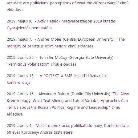
accurate are politicians’ perceptions of what the citizens want?
" című
előadása
2019. május 9. -
Aktív Fiatalok Magyarországon 2019 kutatás,
Gyorsjelentés bemutatója
2019. május 7. - Andres Moles (Central European University): "
The
morality of private discrimination
" című előadása
2019. április 25. - Jennifer McCoy (Georgia State University):
"
Pernicious Polarization
" című előadása
2019. április 18. -
A POLTEXT, a BME és a JTI közös mini-
konferenciája
2019. április 16. - Alexander Baturo (Dublin City University)
"The New
Kremlinology: What Text Mining and Latent-Variable Approches Can
Tell Us about the Russian Political Regime and Leadership.”
című
előadása
2019. április 4. -
Vezér, demokrácia, politikatudomány: Konferencia a
60 éves Körösényi András tiszteletére