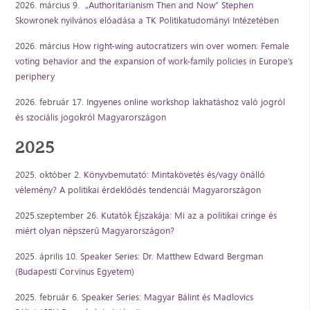
2026. március 9.
„Authoritarianism Then and Now” Stephen
Skowronek nyilvános előadása a TK Politikatudományi Intézetében
2026. március​
How right-wing autocratizers win over women: Female
voting behavior and the expansion of work-family policies in Europe’s
periphery
2026. február 17.
Ingyenes online workshop lakhatáshoz való jogról
és szociális jogokról Magyarországon
2025
2025. október 2.
Könyvbemutató: Mintakövetés és/vagy önálló
vélemény? A politikai érdeklődés tendenciái Magyarországon
2025.szeptember 26.
Kutatók Éjszakája: Mi az a politikai cringe és
miért olyan népszerű Magyarországon?
2025. április 10.
Speaker Series: Dr. Matthew Edward Bergman
(Budapesti Corvinus Egyetem)
2025. február 6.
Speaker Series: Magyar Bálint és Madlovics