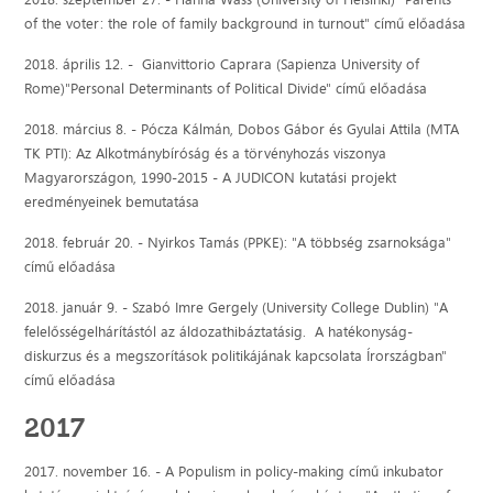
of the voter: the role of family background in turnout" című előadása
2018. április 12. - Gianvittorio Caprara (Sapienza University of
Rome)"Personal Determinants of Political Divide" című előadása
2018. március 8. - Pócza Kálmán, Dobos Gábor és Gyulai Attila (MTA
TK PTI): Az Alkotmánybíróság és a törvényhozás viszonya
Magyarországon, 1990-2015 - A JUDICON kutatási projekt
eredményeinek bemutatása
2018. február 20. - Nyirkos Tamás (PPKE): "A többség zsarnoksága"
című előadása
2018. január 9. - Szabó Imre Gergely (University College Dublin) "A
felelősségelhárítástól az áldozathibáztatásig. A hatékonyság-
diskurzus és a megszorítások politikájának kapcsolata Írországban"
című előadása
2017
2017. november 16. - A Populism in policy-making című inkubator