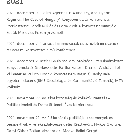
2021
2021. december 9. "Policy Agendas in Autocracy, and Hybrid
Regimes: The Case of Hungary” könyvbemutató konferencia.
Szerkesztette: Sebők Miklós és Boda Zsolt A könyvet bemutatják:
Sebők Miklós és Pokornyi Zsanett
2021. december 7. "Társadalmi innovációk és az üzleti innovációk
társadalmi környezete" című konferencia
2021. december 2. Rézler Gyula szellemi öröksége - tanulmánykötet
könyvbemutató. Szerkesztette: Bartha Eszter - Krémer András - Tóth
Pál Péter és Valuch Tibor A könyvet bemutatja: ifj. Janky Béla
egyetemi docens (BME Szociológia és Kommunikáció Tanszék), MTA
Székház
2021. november 22. Politikai közösség és kollektív identitás –
Politikaelméleti és Eszmetörténeti Éves Konferencia
2021. november 23. Az EU kohéziós politikája: eredmények és
perspektívák – kerekasztal-beszélgetés Résztvevők: Nyikos Györgyi,
Dányi Gábor Zoltán Moderátor: Medve-Bálint Gergő