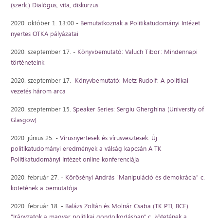
(szerk.) Dialógus, vita, diskurzus
2020. október 1. 13:00 -
Bemutatkoznak a Politikatudományi Intézet
nyertes OTKA pályázatai
2020. szeptember 17. -
Könyvbemutató: Valuch Tibor: Mindennapi
történeteink
2020. szeptember 17.
Könyvbemutató: Metz Rudolf: A politikai
vezetés három arca
2020. szeptember 15.
Speaker Series: Sergiu Gherghina (University of
Glasgow)
2020. június 25. -
Vírusnyertesek és vírusvesztesek: Új
politikatudományi eredmények a válság kapcsán A TK
Politikatudományi Intézet online konferenciája
2020. február 27. -
Körösényi András "Manipuláció és demokrácia" c.
kötetének a bemutatója
2020. február 18. -
Balázs Zoltán és Molnár Csaba (TK PTI, BCE)
"Irányzatok a magyar politikai gondolkodásban" c. kötetének a