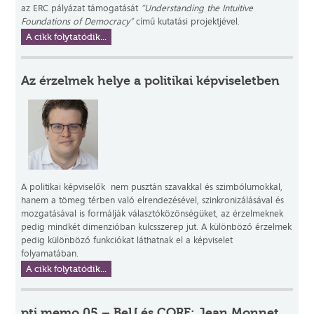
az ERC pályázat támogatását
“Understanding the Intuitive
Foundations of Democracy”
című kutatási projektjével.
A cikk folytatódik...
Az érzelmek helye a politikai képviseletben
A politikai képviselők nem pusztán szavakkal és szimbólumokkal,
hanem a tömeg térben való elrendezésével, szinkronizálásával és
mozgatásával is formálják választóközönségüket, az érzelmeknek
pedig mindkét dimenzióban kulcsszerep jut. A különböző érzelmek
pedig különböző funkciókat láthatnak el a képviselet
folyamatában.
A cikk folytatódik...
pti memo 05 – BeU és CORE: Jean Monnet