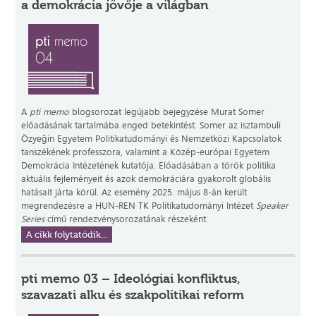
a demokrácia jövője a világban
A
pti memo
blogsorozat legújabb bejegyzése Murat Somer
előadásának tartalmába enged betekintést. Somer az isztambuli
Özyeğin Egyetem Politikatudományi és Nemzetközi Kapcsolatok
tanszékének professzora, valamint a Közép-európai Egyetem
Demokrácia Intézetének kutatója. Előadásában a török politika
aktuális fejleményeit és azok demokráciára gyakorolt globális
hatásait járta körül. Az esemény 2025. május 8-án került
megrendezésre a HUN-REN TK Politikatudományi Intézet
Speaker
Series
című rendezvénysorozatának részeként.
A cikk folytatódik...
pti memo 03 – Ideológiai konfliktus,
szavazati alku és szakpolitikai reform