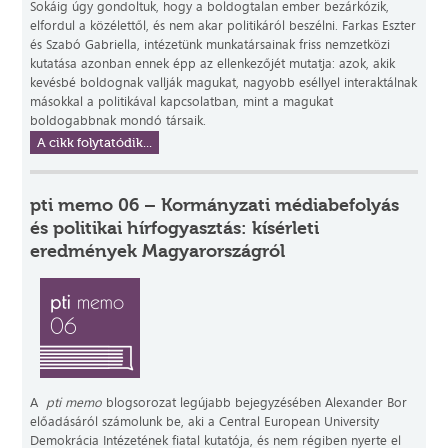
Sokáig úgy gondoltuk, hogy a boldogtalan ember bezárkózik,
elfordul a közélettől, és nem akar politikáról beszélni. Farkas Eszter
és Szabó Gabriella, intézetünk munkatársainak friss nemzetközi
kutatása azonban ennek épp az ellenkezőjét mutatja: azok, akik
kevésbé boldognak vallják magukat, nagyobb eséllyel interaktálnak
másokkal a politikával kapcsolatban, mint a magukat
boldogabbnak mondó társaik.
A cikk folytatódik...
pti memo 06 – Kormányzati médiabefolyás
és politikai hírfogyasztás: kísérleti
eredmények Magyarországról
A
pti memo
blogsorozat legújabb bejegyzésében Alexander Bor
előadásáról számolunk be, aki a Central European University
Demokrácia Intézetének fiatal kutatója, és nem régiben nyerte el