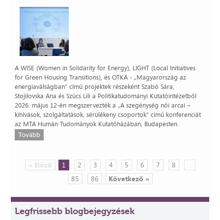
A WISE (Women in Solidarity for Energy), LIGHT (Local Initiatives
for Green Housing Transitions), és OTKA - „Magyarország az
energiaválságban” című projektek részeként Szabó Sára,
Stojilovska Ana és Szücs Lili a Politikatudományi Kutatóintézetből
2026. május 12-én megszervezték a „A szegénység női arcai –
kihívások, szolgáltatások, sérülékeny csoportok” című konferenciát
az MTA Humán Tudományok Kutatóházában, Budapesten.
Tovább
« Előző
1
2
3
4
5
6
7
8
...
85
86
Következő »
Legfrissebb blogbejegyzések