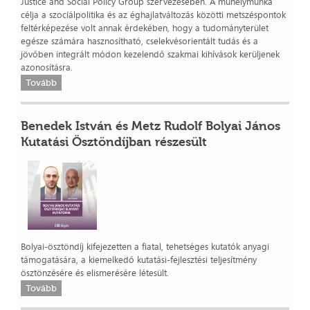
Justice and Social Policy Group szervezésében. A műhelymunka
célja a szociálpolitika és az éghajlatváltozás közötti metszéspontok
feltérképezése volt annak érdekében, hogy a tudományterület
egésze számára hasznosítható, cselekvésorientált tudás és a
jövőben integrált módon kezelendő szakmai kihívások kerüljenek
azonosításra.
Tovább
Benedek István és Metz Rudolf Bolyai János
Kutatási Ösztöndíjban részesült
Bolyai-ösztöndíj kifejezetten a fiatal, tehetséges kutatók anyagi
támogatására, a kiemelkedő kutatási-fejlesztési teljesítmény
ösztönzésére és elismerésére létesült.
Tovább