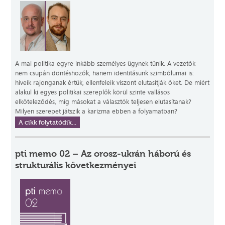
A mai politika egyre inkább személyes ügynek tűnik. A vezetők
nem csupán döntéshozók, hanem identitásunk szimbólumai is:
híveik rajonganak értük, ellenfeleik viszont elutasítják őket. De miért
alakul ki egyes politikai szereplők körül szinte vallásos
elköteleződés, míg másokat a választók teljesen elutasítanak?
Milyen szerepet játszik a karizma ebben a folyamatban?
A cikk folytatódik...
pti memo 02 – Az orosz-ukrán háború és
strukturális következményei