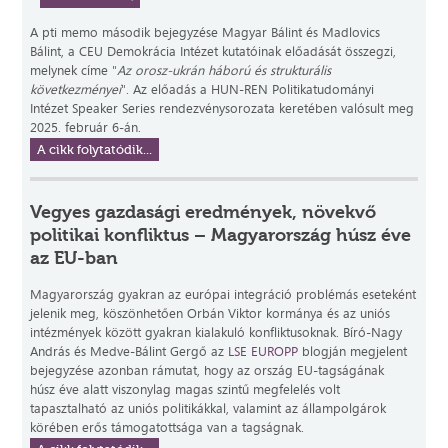
A pti memo második bejegyzése Magyar Bálint és Madlovics
Bálint, a CEU Demokrácia Intézet kutatóinak előadását összegzi,
melynek címe "
Az orosz-ukrán háború és strukturális
következményei
". Az előadás a HUN-REN Politikatudományi
Intézet Speaker Series rendezvénysorozata keretében valósult meg
2025. február 6-án.
A cikk folytatódik...
Vegyes gazdasági eredmények, növekvő
politikai konfliktus – Magyarország húsz éve
az EU-ban
Magyarország gyakran az európai integráció problémás eseteként
jelenik meg, köszönhetően Orbán Viktor kormánya és az uniós
intézmények között gyakran kialakuló konfliktusoknak. Bíró-Nagy
András és Medve-Bálint Gergő az
LSE EUROPP
blogján megjelent
bejegyzése azonban rámutat, hogy az ország EU-tagságának
húsz éve alatt viszonylag magas szintű megfelelés volt
tapasztalható az uniós politikákkal, valamint az állampolgárok
körében erős támogatottsága van a tagságnak.