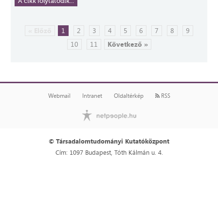
A cikk folytatódik...
« Előző
1
2
3
4
5
6
7
8
9
10
11
Következő »
Webmail
Intranet
Oldaltérkép
RSS
© Társadalomtudományi Kutatóközpont
Cím: 1097 Budapest, Tóth Kálmán u. 4.