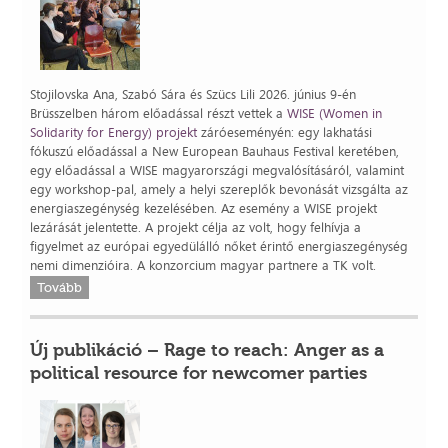
Stojilovska Ana, Szabó Sára és Szücs Lili 2026. június 9-én
Brüsszelben három előadással részt vettek a
WISE (Women in
Solidarity for Energy) projekt
záróeseményén: egy lakhatási
fókuszú előadással a New European Bauhaus Festival keretében,
egy előadással a WISE magyarországi megvalósításáról, valamint
egy workshop-pal, amely a helyi szereplők bevonását vizsgálta az
energiaszegénység kezelésében. Az esemény a WISE projekt
lezárását jelentette. A projekt célja az volt, hogy felhívja a
figyelmet az európai egyedülálló nőket érintő energiaszegénység
nemi dimenzióira. A konzorcium magyar partnere a TK volt.
Tovább
Új publikáció – Rage to reach: Anger as a
political resource for newcomer parties