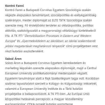
Kontró Fanni
Kontró Fanni a Budapesti Corvinus Egyetem Szociológia szakán
végezte alapszakos tanulmányait, szociálpolitika és esélyegyenlőség
szakirányon, mester diplomáját az ELTE TáTK Szociológia szakán
szerezte meg. Fő érdeklődési területei az oktatáspolitika, politikai
aktivitás, szakdolgozatát a magyarországi oktatásügyi tüntetésekről
írta. A TK PTI "
Demobilization Processes in Eastern and Western
Europe
" és „
Gyermekvédelem az iskolában: az iskolai szakemberek
jelzési magatartását meghatározó tényezők
” című projektjeiben vesz
részt kutatási asszisztensként.
Szászi Áron
Szászi Áron a Budapesti Corvinus Egyetem kereskedelem és
marketing képzésén szerezte alapszakos diplomáját, majd a Central
European University politikatudományi mesterszakán végzett.
Egyetemi tanulmányai alatt a Rajk Szakkollégium tagja volt. Korábban
szakmai tapasztalatot szerzett a Külügyi- és Külgazdasági Intézetnél,
valamint a European University Institute és a Tárki kutatási
projektjeibe is bekapcsolódott. A TK PTI-ben „Az Európai Unió
közpolitikai hatásának percepciói: a magyar közvélemény
európaizációja” OTKA projekt kutatási asszisztense.