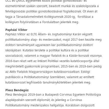
UCL és QMUL egyetemek közös politikai gondolkodás- és
eszmetörténet szakán szerzett, beadott munkái és szakdolgozata a
felvilágosodás politikai gondolkodásával foglalkoznak. Öt éven át
tagja a Társadalomelméleti Kollégiumnak 2020-ig, fordításai a
kollégium folyóiratában a Fordulatban jelentek meg.
Papházi Viktor
Papházi Viktor az ELTE Állam- és Jogtudományi Karán végzett
politikatudomány alap- és mesterszakot, majd 2017-ben kezdte meg
doktori tanulmányait ugyanezen kar politikatudományi doktori
iskolájában. Kutatási területe a politikai kultúra és a politikai
szocializáció, valamint a magyar fiatalok és a Kádár-korszak viszonya.
2016-ban részt vett az Intézet Politikai vezetés kutatócsoportja által
meghirdetett gyakornoki programban, 2015-ben és 2019-ben pedig
az Aktív Fiatalok Magyarországon kutatássorozatban. Eddigi
publikációi a Politikatudományi Szemlében, valamint az említett
kutatássorozat legfrissebb tanulmánykötetében jelentek meg.
Plesz Bendegúz
Plesz Bendegúz 2019-ban a Budapesti Corvinus Egyetem Politológia
alapképzésén szerzett diplomát, és jelenleg a Corvinus
Politikatudomány mesterszakos hallgatója. Korábban dolgozott