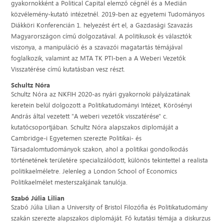
gyakornokként a Political Capital elemző cégnél és a Medián
közvélemény-kutató intézetnél. 2019-ben az egyetemi Tudományos
Diákköri Konferencián 1. helyezést ért el, a Gazdasági Szavazás
Magyarországon című dolgozatával. A politikusok és választók
viszonya, a manipuláció és a szavazói magatartás témájával
foglalkozik, valamint az MTA TK PTI-ben a A Weberi Vezetők
Visszatérése című kutatásban vesz részt.
Schultz Nóra
Schultz Nóra az NKFIH 2020-as nyári gyakornoki pályázatának
keretein belül dolgozott a Politikatudományi Intézet, Körösényi
András által vezetett "A weberi vezetők visszatérése" c.
kutatócsoportjában. Schultz Nóra alapszakos diplomáját a
Cambridge-i Egyetemen szerezte Politikai- és
Társadalomtudományok szakon, ahol a politikai gondolkodás
történetének területére specializálódott, különös tekintettel a realista
politikaelméletre. Jelenleg a London School of Economics
Politikaelmélet mesterszakjának tanulója.
Szabó Júlia Lilian
Szabó Júlia Lilian a University of Bristol Filozófia és Politikatudomány
szakán szerezte alapszakos diplomáját. Fő kutatási témája a diskurzus