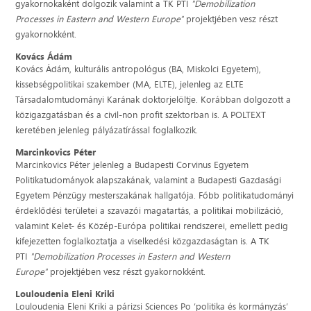
gyakornokaként dolgozik valamint a TK PTI
"Demobilization
Processes in Eastern and Western Europe"
projektjében vesz részt
gyakornokként.
Kovács Ádám
Kovács Ádám, kulturális antropológus (BA, Miskolci Egyetem),
kissebségpolitikai szakember (MA, ELTE), jelenleg az ELTE
Társadalomtudományi Karának doktorjelöltje. Korábban dolgozott a
közigazgatásban és a civil-non profit szektorban is. A POLTEXT
keretében jelenleg pályázatírással foglalkozik.
Marcinkovics Péter
Marcinkovics Péter jelenleg a Budapesti Corvinus Egyetem
Politikatudományok alapszakának, valamint a Budapesti Gazdasági
Egyetem Pénzügy mesterszakának hallgatója. Főbb politikatudományi
érdeklődési területei a szavazói magatartás, a politikai mobilizáció,
valamint Kelet- és Közép-Európa politikai rendszerei, emellett pedig
kifejezetten foglalkoztatja a viselkedési közgazdaságtan is. A TK
PTI
"Demobilization Processes in Eastern and Western
Europe"
projektjében vesz részt gyakornokként.
Louloudenia Eleni Kriki
Louloudenia Eleni Kriki a párizsi Sciences Po ‘politika és kormányzás’