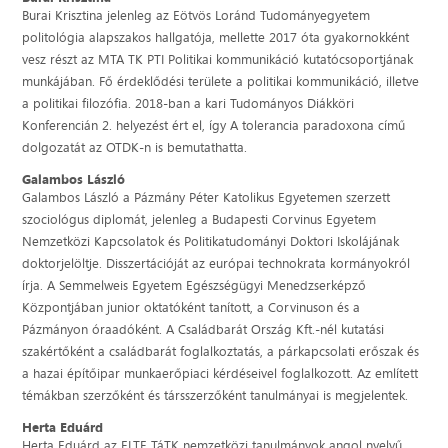
Burai Krisztina jelenleg az Eötvös Loránd Tudományegyetem
politológia alapszakos hallgatója, mellette 2017 óta gyakornokként
vesz részt az MTA TK PTI Politikai kommunikáció kutatócsoportjának
munkájában. Fő érdeklődési területe a politikai kommunikáció, illetve
a politikai filozófia. 2018-ban a kari Tudományos Diákköri
Konferencián 2. helyezést ért el, így A tolerancia paradoxona című
dolgozatát az OTDK-n is bemutathatta.
Galambos László
Galambos László a Pázmány Péter Katolikus Egyetemen szerzett
szociológus diplomát, jelenleg a Budapesti Corvinus Egyetem
Nemzetközi Kapcsolatok és Politikatudományi Doktori Iskolájának
doktorjelöltje. Disszertációját az európai technokrata kormányokról
írja. A Semmelweis Egyetem Egészségügyi Menedzserképző
Központjában junior oktatóként tanított, a Corvinuson és a
Pázmányon óraadóként. A Családbarát Ország Kft.-nél kutatási
szakértőként a családbarát foglalkoztatás, a párkapcsolati erőszak és
a hazai építőipar munkaerőpiaci kérdéseivel foglalkozott. Az említett
témákban szerzőként és társszerzőként tanulmányai is megjelentek.
Herta Eduárd
Herta Eduárd az ELTE TáTK nemzetközi tanulmányok angol nyelvű