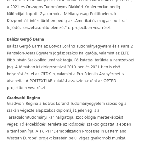
a 2021-es Országos Tudományos Diákköri Konferencián pedig
különdíjat kapott. Gyakornok a Méltányosság Politikaelemző
Központnál, intézetünkben pedig az „Amerikai és magyar politikai
fejlődés: összehasonlító elemzés” c. projectben vesz részt.
Balázs Gergő Barna
Balázs Gergő Barna az Eötvös Loránd Tudományegyetem és a Paris 2
Panthéon-Assas Egyetem jogász szakos hallgatója, valamint az ELTE
Bibó István Szakkollégiumának tagja. Fő kutatási területe a nemzetközi
jog. A témában írt dolgozataival 2019-ben és 2021-ben is első
helyezést ért el az OTDK-n, valamint a Pro Scientia Aranyérmet is
átvehette. A POLTEXTLAB kutatási asszisztenseként az OPTED
projektben vesz részt.
Gradwohl Regina
Gradwohl Regina a Eötvös Loránd Tudományegyetem szociológia
szakán végezte alapszakos diplomáját, jelenleg is a
Társadalomtudományi kar hallgatója, szociológia mesterképzést
végez. Fő érdeklődési területe az idősödés, szakdolgozatát is ebben
a témában írja. A TK PTI "Demobilization Processes in Eastern and
Western Europe" projekt keretein belül végez gyakornoki munkát.