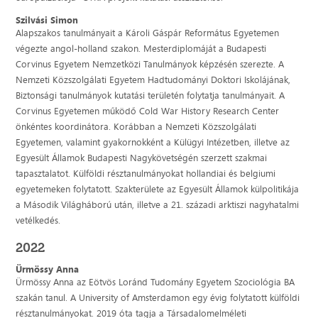
Szilvási Simon
Alapszakos tanulmányait a Károli Gáspár Református Egyetemen
végezte angol-holland szakon. Mesterdiplomáját a Budapesti
Corvinus Egyetem Nemzetközi Tanulmányok képzésén szerezte. A
Nemzeti Közszolgálati Egyetem Hadtudományi Doktori Iskolájának,
Biztonsági tanulmányok kutatási területén folytatja tanulmányait. A
Corvinus Egyetemen működő Cold War History Research Center
önkéntes koordinátora. Korábban a Nemzeti Közszolgálati
Egyetemen, valamint gyakornokként a Külügyi Intézetben, illetve az
Egyesült Államok Budapesti Nagykövetségén szerzett szakmai
tapasztalatot. Külföldi résztanulmányokat hollandiai és belgiumi
egyetemeken folytatott. Szakterülete az Egyesült Államok külpolitikája
a Második Világháború után, illetve a 21. századi arktiszi nagyhatalmi
vetélkedés.
2022
Ürmössy Anna
Ürmössy Anna az Eötvös Loránd Tudomány Egyetem Szociológia BA
szakán tanul. A University of Amsterdamon egy évig folytatott külföldi
résztanulmányokat. 2019 óta tagja a Társadalomelméleti