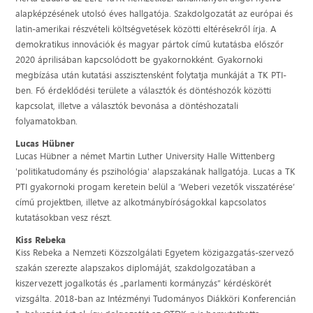
alapképzésének utolsó éves hallgatója. Szakdolgozatát az európai és
latin-amerikai részvételi költségvetések közötti eltérésekről írja. A
demokratikus innovációk és magyar pártok című kutatásba előszőr
2020 áprilisában kapcsolódott be gyakornokként. Gyakornoki
megbízása után kutatási asszisztensként folytatja munkáját a TK PTI-
ben. Fő érdeklődési területe a választók és döntéshozók közötti
kapcsolat, illetve a választók bevonása a döntéshozatali
folyamatokban.
Lucas Hübner
Lucas Hübner a német Martin Luther University Halle Wittenberg
'politikatudomány és pszihológia' alapszakának hallgatója. Lucas a TK
PTI gyakornoki progam keretein belül a ‘Weberi vezetők visszatérése’
című projektben, illetve az alkotmánybíróságokkal kapcsolatos
kutatásokban vesz részt.
Kiss Rebeka
Kiss Rebeka a Nemzeti Közszolgálati Egyetem közigazgatás-szervező
szakán szerezte alapszakos diplomáját, szakdolgozatában a
kiszervezett jogalkotás és „parlamenti kormányzás” kérdéskörét
vizsgálta. 2018-ban az Intézményi Tudományos Diákköri Konferencián