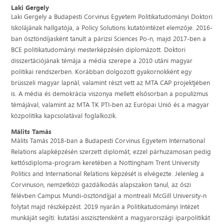
Laki Gergely
Laki Gergely a Budapesti Corvinus Egyetem Politikatudományi Doktori
Iskolájának hallgatója, a Policy Solutions kutatóintézet elemzője. 2016-
ban ösztöndíjasként tanult a párizsi Sciences Po-n, majd 2017-ben a
BCE politikatudományi mesterképzésén diplomázott. Doktori
disszertációjának témája a média szerepe a 2010 utáni magyar
politikai rendszerben. Korábban dolgozott gyakornokként egy
brüsszeli magyar lapnál, valamint részt vett az MTA CAP projektjében
is. A média és demokrácia viszonya mellett elsősorban a populizmus
témájával, valamint az MTA TK PTI-ben az Európai Unió és a magyar
közpolitika kapcsolatával foglalkozik.
Málits Tamás
Málits Tamás 2018-ban a Budapesti Corvinus Egyetem International
Relations alapképzésén szerzett diplomát, ezzel párhuzamosan pedig
kettősdiploma-program keretében a Nottingham Trent University
Politics and International Relations képzését is elvégezte. Jelenleg a
Corvinuson, nemzetközi gazdálkodás alapszakon tanul, az őszi
félévben Campus Mundi-ösztöndíjjal a montreali McGill University-n
folytat majd részképzést. 2019 nyarán a Politikatudományi Intézet
munkáját segíti: kutatási asszisztensként a magyarországi iparpolitikát