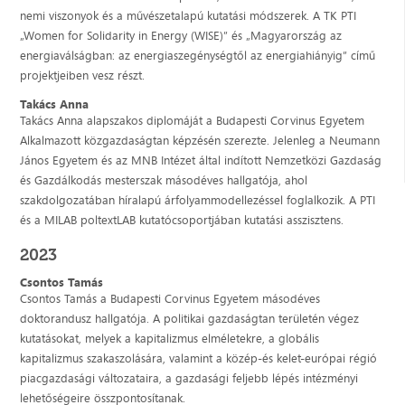
nemi viszonyok és a művészetalapú kutatási módszerek. A TK PTI
„Women for Solidarity in Energy (WISE)” és „Magyarország az
energiaválságban: az energiaszegénységtől az energiahiányig” című
projektjeiben vesz részt.
Takács Anna
Takács Anna alapszakos diplomáját a Budapesti Corvinus Egyetem
Alkalmazott közgazdaságtan képzésén szerezte. Jelenleg a Neumann
János Egyetem és az MNB Intézet által indított Nemzetközi Gazdaság
és Gazdálkodás mesterszak másodéves hallgatója, ahol
szakdolgozatában híralapú árfolyammodellezéssel foglalkozik. A PTI
és a MILAB poltextLAB kutatócsoportjában kutatási asszisztens.
2023
Csontos Tamás
Csontos Tamás a Budapesti Corvinus Egyetem másodéves
doktorandusz hallgatója. A politikai gazdaságtan területén végez
kutatásokat, melyek a kapitalizmus elméletekre, a globális
kapitalizmus szakaszolására, valamint a közép-és kelet-európai régió
piacgazdasági változataira, a gazdasági feljebb lépés intézményi
lehetőségeire összpontosítanak.