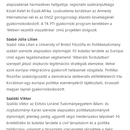
alapszakának harmadéves hallgatója, regionális szakirányultsága
Közel-Kelet és Észak-Afrika. Louloudenia korábban az Amnesty
International-nél és az ENSZ görögországi állandó követségénél
gyakornokoskodott. A TK PTI gyakornoki program keretében a
‘Weberi vezetők visszatérése’ című projekten dolgozik.
Szabó Júlia Lilian
Szabó Júlia Lilian a University of Bristol Filozófia és Politikatudomány
szakán szerezte alapszakos diplomáját. Fő kutatási területe az Európai
Unió egyes tagállamaiban végbemenő ‘illiberális fordulatban’
szerepet játszó diszkurzív legitimációs stratégiák elemzése, illetve
azok európai integrációra gyakorolt hatásainak vizsgálata. Politikai
filozófiai szakdolgozatát a demokrácia deliberatív előfeltételeiről írta.
Korábban egy európai politikai eseményekről tájékoztató, brüsszeli
magyar lapnál gyakornokoskodott.
Szalóki Viktor
Szalóki Viktor az Eötvös Loránd Tudományegyetem Állam- és
Jogtudományi Karán szerezte alapszakos politikatudományok
diplomáját, jelenleg pedig ugyanitt végzi mesterszakos képzését. Fő
érdeklődési és kutatási területe a civil társadalom és a politika
találkozása, valamint a társadalmi szervezetek részvétele a helyi