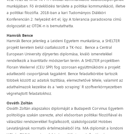
munkájában. Fő érdeklődési területe a politikai kommunikáció, illetve
a politikai filozófia. 2018-ban a kari Tudományos Diákköri
Konferencián 2. helyezést ért el, így A tolerancia paradoxona című
dolgozatát az OTDK-n is bemutathatta.
Hamrák Bence
Hamrák Bence jelenleg a Leideni Egyetem munkatársa, a SHELTER
projekt keretein belül csatlakozott a TK-hoz. Bence a Central
European University díjnyertes diplomása, kiváló ismeretekkel
rendelkezik a kvantitatív módszertan terén. A SHELTER projektben
Florain Weilerrel (CEU SPP) fog szorosan együttműködni a projekt
adatkezelő csoportjának tagjaként. Bence feladatkörébe tartozik
többek között az adatok tisztítása, elemezhetővé tétele, valamint az
adathalmazok kezelése és a ’web scraping’ R szoftverkörnyezetben
végrehajtott feladatokhoz.
Osváth Zoltán
Osváth Zoltán alapszakos diplomáját a Budapesti Corvinus Egyetem
politológia szakán szerezte, ahol elsősorban politikai filozófiával és
választási rendszerekkel foglalkozott, szakdolgozatát Hobbes
Leviatánjának normatív értelmezéséből írta. MA diplomát a londoni