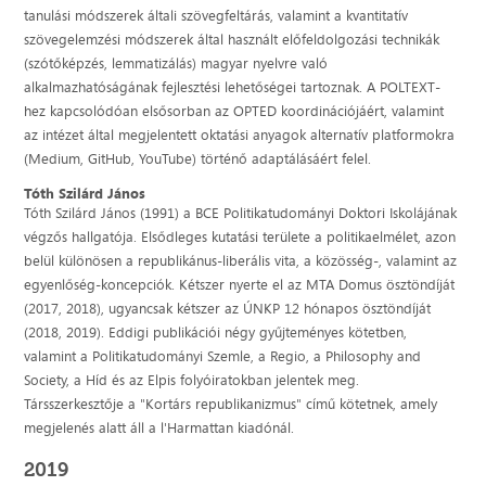
tanulási módszerek általi szövegfeltárás, valamint a kvantitatív
szövegelemzési módszerek által használt előfeldolgozási technikák
(szótőképzés, lemmatizálás) magyar nyelvre való
alkalmazhatóságának fejlesztési lehetőségei tartoznak. A POLTEXT-
hez kapcsolódóan elsősorban az OPTED koordinációjáért, valamint
az intézet által megjelentett oktatási anyagok alternatív platformokra
(Medium, GitHub, YouTube) történő adaptálásáért felel.
Tóth Szilárd János
Tóth Szilárd János (1991) a BCE Politikatudományi Doktori Iskolájának
végzős hallgatója. Elsődleges kutatási területe a politikaelmélet, azon
belül különösen a republikánus-liberális vita, a közösség-, valamint az
egyenlőség-koncepciók. Kétszer nyerte el az MTA Domus ösztöndíját
(2017, 2018), ugyancsak kétszer az ÚNKP 12 hónapos ösztöndíját
(2018, 2019). Eddigi publikációi négy gyűjteményes kötetben,
valamint a Politikatudományi Szemle, a Regio, a Philosophy and
Society, a Híd és az Elpis folyóiratokban jelentek meg.
Társszerkesztője a "Kortárs republikanizmus" című kötetnek, amely
megjelenés alatt áll a l'Harmattan kiadónál.
2019