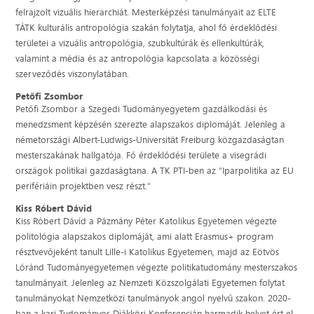
felrajzolt vizuális hierarchiát. Mesterképzési tanulmányait az ELTE
TÁTK kulturális antropológia szakán folytatja, ahol fő érdeklődési
területei a vizuális antropológia, szubkultúrák és ellenkultúrák,
valamint a média és az antropológia kapcsolata a közösségi
szerveződés viszonylatában.
Petőfi Zsombor
Petőfi Zsombor a Szegedi Tudományegyetem gazdálkodási és
menedzsment képzésén szerezte alapszakos diplomáját. Jelenleg a
németországi Albert-Ludwigs-Universität Freiburg közgazdaságtan
mesterszakának hallgatója. Fő érdeklődési területe a visegrádi
országok politikai gazdaságtana. A TK PTI-ben az "Iparpolitika az EU
perifériáin projektben vesz részt."
Kiss Róbert Dávid
Kiss Róbert Dávid a Pázmány Péter Katolikus Egyetemen végezte
politológia alapszakos diplomáját, ami alatt Erasmus+ program
résztvevőjeként tanult Lille-i Katolikus Egyetemen, majd az Eötvös
Lóránd Tudományegyetemen végezte politikatudomány mesterszakos
tanulmányait. Jelenleg az Nemzeti Közszolgálati Egyetemen folytat
tanulmányokat Nemzetközi tanulmányok angol nyelvű szakon. 2020-
ban a kari Tudományos Diákköri Konferencián harmadik helyet ért el,