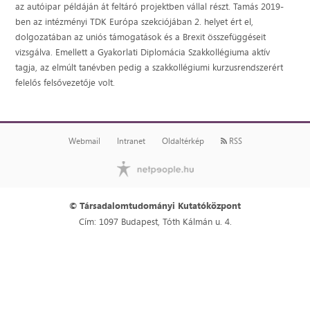
az autóipar példáján át feltáró projektben vállal részt. Tamás 2019-
ben az intézményi TDK Európa szekciójában 2. helyet ért el,
dolgozatában az uniós támogatások és a Brexit összefüggéseit
vizsgálva. Emellett a Gyakorlati Diplomácia Szakkollégiuma aktív
tagja, az elmúlt tanévben pedig a szakkollégiumi kurzusrendszerért
felelős felsővezetője volt.
Webmail
Intranet
Oldaltérkép
RSS
© Társadalomtudományi Kutatóközpont
Cím: 1097 Budapest, Tóth Kálmán u. 4.