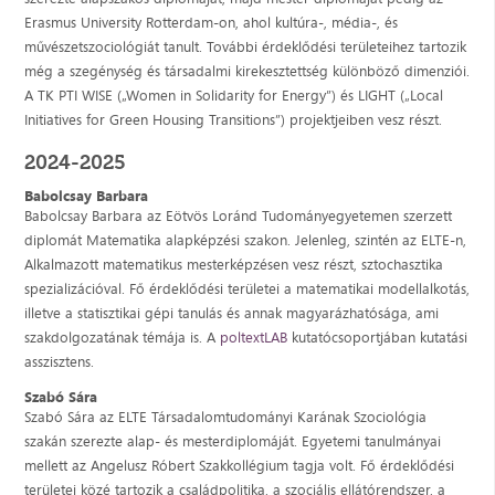
Erasmus University Rotterdam-on, ahol kultúra-, média-, és
művészetszociológiát tanult. További érdeklődési területeihez tartozik
még a szegénység és társadalmi kirekesztettség különböző dimenziói.
A TK PTI WISE („Women in Solidarity for Energy”) és LIGHT („Local
Initiatives for Green Housing Transitions”) projektjeiben vesz részt.
2024-2025
Babolcsay Barbara
Babolcsay Barbara az Eötvös Loránd Tudományegyetemen szerzett
diplomát Matematika alapképzési szakon. Jelenleg, szintén az ELTE-n,
Alkalmazott matematikus mesterképzésen vesz részt, sztochasztika
spezializációval. Fő érdeklődési területei a matematikai modellalkotás,
illetve a statisztikai gépi tanulás és annak magyarázhatósága, ami
szakdolgozatának témája is. A
poltextLAB
kutatócsoportjában kutatási
asszisztens.
Szabó Sára
Szabó Sára az ELTE Társadalomtudományi Karának Szociológia
szakán szerezte alap- és mesterdiplomáját. Egyetemi tanulmányai
mellett az Angelusz Róbert Szakkollégium tagja volt. Fő érdeklődési
területei közé tartozik a családpolitika, a szociális ellátórendszer, a