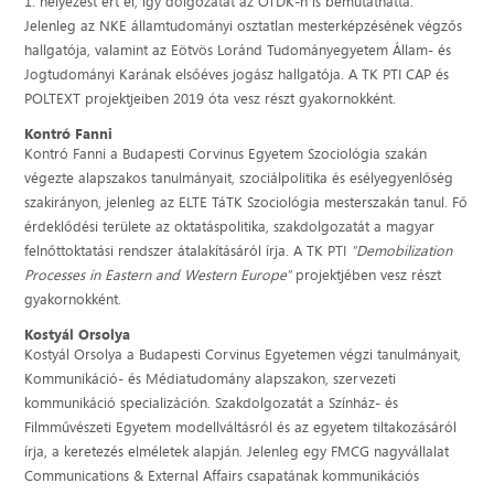
1. helyezést ért el, így dolgozatát az OTDK-n is bemutathatta.
Jelenleg az NKE államtudományi osztatlan mesterképzésének végzős
hallgatója, valamint az Eötvös Loránd Tudományegyetem Állam- és
Jogtudományi Karának elsőéves jogász hallgatója. A TK PTI CAP és
POLTEXT projektjeiben 2019 óta vesz részt gyakornokként.
Kontró Fanni
Kontró Fanni a Budapesti Corvinus Egyetem Szociológia szakán
végezte alapszakos tanulmányait, szociálpolitika és esélyegyenlőség
szakirányon, jelenleg az ELTE TáTK Szociológia mesterszakán tanul. Fő
érdeklődési területe az oktatáspolitika, szakdolgozatát a magyar
felnőttoktatási rendszer átalakításáról írja. A TK PTI
"Demobilization
Processes in Eastern and Western Europe"
projektjében vesz részt
gyakornokként.
Kostyál Orsolya
Kostyál Orsolya a Budapesti Corvinus Egyetemen végzi tanulmányait,
Kommunikáció- és Médiatudomány alapszakon, szervezeti
kommunikáció specializáción. Szakdolgozatát a Színház- és
Filmművészeti Egyetem modellváltásról és az egyetem tiltakozásáról
írja, a keretezés elméletek alapján. Jelenleg egy FMCG nagyvállalat
Communications & External Affairs csapatának kommunikációs