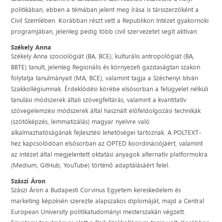
politikában, ebben a témában jelent meg írása is társszerzőként a
Civil Szemlében. Korábban részt vett a Republikon Intézet gyakornoki
programjában, jelenleg pedig több civil szervezetet segít aktívan.
Székely Anna
Székely Anna
szociológiát (BA, BCE), kulturális antropológiát (BA,
BBTE) tanult, jelenleg Regionális és környezeti gazdaságtan szakon
folytatja tanulmányait (MA, BCE), valamint tagja a Széchenyi István
Szakkollégiumnak. Érdeklődési körébe elsősorban a felügyelet nélküli
tanulási módszerek általi szövegfeltárás, valamint a kvantitatív
szövegelemzési módszerek által használt előfeldolgozási technikák
(szótőképzés, lemmatizálás) magyar nyelvre való
alkalmazhatóságának fejlesztési lehetőségei tartoznak. A POLTEXT-
hez kapcsolódóan elsősorban az OPTED koordinációjáért, valamint
az intézet által megjelentett oktatási anyagok alternatív platformokra
(Medium, GitHub, YouTube) történő adaptálásáért felel.
Szászi Áron
Szászi Áron a Budapesti Corvinus Egyetem kereskedelem és
marketing képzésén szerezte alapszakos diplomáját, majd a Central
European University politikatudományi mesterszakán végzett.