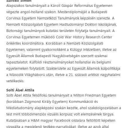
Szilvási Simon
Alapszakos tanulmányait a Károli Gáspár Református Egyetemen
végezte angol-holland szakon. Mesterdiplomáját a Budapesti
Corvinus Egyetem Nemzetközi Tanulmányok képzésén szerezte. A
Nemzeti Közszolgálati Egyetem Hadtudományi Doktori Iskolájának,
Biztonsági tanulmányok kutatási területén folytatja tanulmányait. A
Corvinus Egyetemen működő Cold War History Research Center
önkéntes koordinátora. Korábban a Nemzeti Közszolgálati
Egyetemen, valamint gyakornokként a Külügyi Intézetben, illetve az
Egyesült Államok Budapesti Nagykövetségén szerzett szakmai
tapasztalatot. Külföldi résztanulmányokat hollandiai és belgiumi
egyetemeken folytatott. Szakterülete az Egyesült Államok külpolitikája
a Második Világháború után, illetve a 21. századi arktiszi nagyhatalmi
vetélkedés.
Solti Ábel Attila
Solti Ábel Attila felsőfokú tanulmányait a Milton Friedman Egyetem
(korábban Zsigmond Király Egyetem) Kommunikáció és
Médiatudomány alapképzési szakán kezdte, ahol szakdolgozatában a
test mint többdimenziós vizuális korpusz volt elemzésének tárgya.
Kutatásában a H&M magyar Facebook oldalára feltöltött képeken
vizsgálta a megjelenő testkép-narratívákat, illetve az azok által