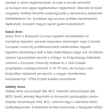
szerepe a rezsim-legitimációban, és ezen a lencsén keresztül
az Európai Unió egyes tagállamaiban végbemenő ’illiberális fordulat’
vizsgálata. Politikai filozófiai szakdolgozatát a demokrácia deliberatív
előfeltételeiről írta. Korábban egy európai politikai eseményekről
tájékoztató, brüsszeli magyar lapnál gyakornokoskodott.
Szászi Áron
Szászi Áron a Budapesti Corvinus Egyetem kereskedelem és
marketing képzésén szerezte alapszakos diplomáját, majd a Central
European University politikatudományi mesterszakán végzett.
Egyetemi tanulmányai alatt a Rajk Szakkollégium tagja volt. Korábban
szakmai tapasztalatot szerzett a Külügyi- és Külgazdasági Intézetnél,
valamint a European University Institute és a Tárki kutatási
projektjeibe is bekapcsolódott. A TK PTI-ben „Az Európai Unió
közpolitikai hatásának percepciói: a magyar közvélemény
európaizációja” OTKA projekt kutatási asszisztense.
Székely Anna
Székely Anna
szociológiát (BA, BCE), kulturális antropológiát (BA,
BBTE) tanult, jelenleg Regionális és környezeti gazdaságtan szakon
folytatja tanulmányait (MA, BCE), valamint tagja a Széchenyi István
Szakkollégiumnak. Érdeklődési körébe elsősorban a felügyelet nélküli