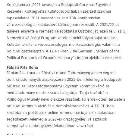
Kollégiumnak. 2021 tavaszán a Budapesti Corvinus Egyetem
Részvételi Költségvetés Kutatócsoportjában szerzett szakmai
tapasztalatot. 2021 tavaszán az kari TDK konferencián
városszociológiai kutatásáért különdíjban részesült. A 2021/22-es
tanévre elnyerte a Nemzeti Felsőoktatási Ösztöndíjat, ezen felül az Új
Nemzeti Kiválósági Program keretein belül folytat saját kutatást.
Kutatási terültei a városszociológia, munkaszociológia, valamint a
politikai gazdaságtan. A TK PTI-ben „The German Enablers of the
Political Economy of Orbán's Hungary” című projektben vesz részt.
Fábián Rita Ilona
Fábián Rita Ilona az Eötvös Loránd Tudományegyemen végzett
politikatudományok alapképzésen 2021-ben. Jelenleg a Budapesti
Műszaki és Gazdaságtudományi Egyetem kommunikáció és
médiatudomány mesterszakos hallgatója. Tagja továbbá a
Politológus Műhely nevű diákszervezetnek. Fő érdeklődési területe a
politikai kommunikáció és a demokráciaelmélet. A TK PTI-ben
korábban a politikusok online kommunikációjának kutatásában
segédkezett. Jelenleg a 2022-es országgyűlési választások
kampányának adatgyűjtési feladataiban vesz részt.