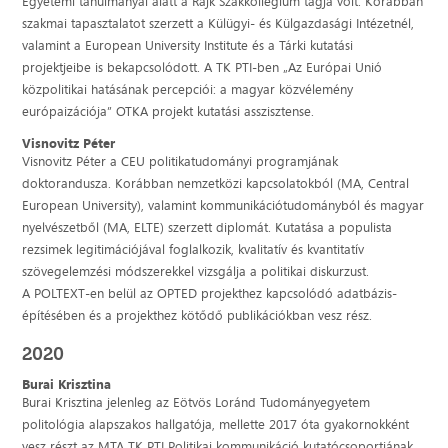
Egyetemi tanulmányai alatt a Rajk Szakkollégium tagja volt. Korábban
szakmai tapasztalatot szerzett a Külügyi- és Külgazdasági Intézetnél,
valamint a European University Institute és a Tárki kutatási
projektjeibe is bekapcsolódott. A TK PTI-ben „Az Európai Unió
közpolitikai hatásának percepciói: a magyar közvélemény
európaizációja” OTKA projekt kutatási asszisztense.
Visnovitz Péter
Visnovitz Péter a CEU politikatudományi programjának
doktorandusza. Korábban nemzetközi kapcsolatokból (MA, Central
European University), valamint kommunikációtudományból és magyar
nyelvészetből (MA, ELTE) szerzett diplomát. Kutatása a populista
rezsimek legitimációjával foglalkozik, kvalitatív és kvantitatív
szövegelemzési módszerekkel vizsgálja a politikai diskurzust.
A POLTEXT-en belül az OPTED projekthez kapcsolódó adatbázis-
építésében és a projekthez kötődő publikációkban vesz rész.
2020
Burai Krisztina
Burai Krisztina jelenleg az Eötvös Loránd Tudományegyetem
politológia alapszakos hallgatója, mellette 2017 óta gyakornokként
vesz részt az MTA TK PTI Politikai kommunikáció kutatócsoportjának