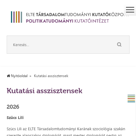
Nyitóoldal
Kutatási asszisztensek
Kutatási asszisztensek
2026
Szücs Lili
Szücs Lili az ELTE Társadalomtudományi Karának szociológia szakán
szerezte alapszakos diplomáját, majd mester diplomáját pedig az