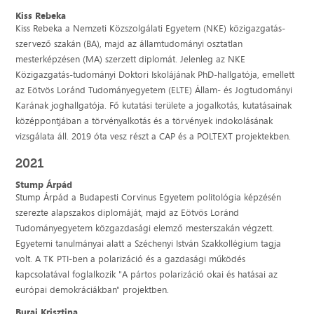
Kiss Rebeka
Kiss Rebeka a Nemzeti Közszolgálati Egyetem (NKE) közigazgatás-
szervező szakán (BA), majd az államtudományi osztatlan
mesterképzésen (MA) szerzett diplomát. Jelenleg az NKE
Közigazgatás-tudományi Doktori Iskolájának PhD-hallgatója, emellett
az Eötvös Loránd Tudományegyetem (ELTE) Állam- és Jogtudományi
Karának joghallgatója. Fő kutatási területe a jogalkotás, kutatásainak
középpontjában a törvényalkotás és a törvények indokolásának
vizsgálata áll. 2019 óta vesz részt a CAP és a POLTEXT projektekben.
2021
Stump Árpád
Stump Árpád a Budapesti Corvinus Egyetem politológia képzésén
szerezte alapszakos diplomáját, majd az Eötvös Loránd
Tudományegyetem közgazdasági elemző mesterszakán végzett.
Egyetemi tanulmányai alatt a Széchenyi István Szakkollégium tagja
volt. A TK PTI-ben a polarizáció és a gazdasági működés
kapcsolatával foglalkozik "A pártos polarizáció okai és hatásai az
európai demokráciákban" projektben.
Burai Krisztina