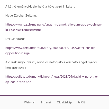
A két véleménycikk elérhető a következő linkeken:
Neue Zürcher Zeitung:
https://www.nzz.ch/meinung/ungarn-demokratie-zum-abgewoehnen-
ld.1634650?reduced=true
Der Standard:
https://www.derstandard.at/story/3000000172245/weiter-nur-die-
oppositionsgeige
A cikkek angol nyelvű, rövid összefoglalója elérhető angol nyelvű
honlapunkon is:
https://politikatudomany.tk.hu/en/news/2023/06/david-wineroither-
op-eds-orban-spo
Webmail
Intranet
Oldaltérkép
RSS