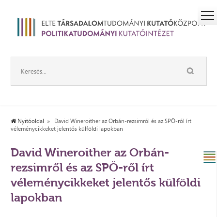
Nyitóoldal
David Wineroither az Orbán-rezsimről és az SPÖ-ről írt
véleménycikkeket jelentős külföldi lapokban
David Wineroither az Orbán-
rezsimről és az SPÖ-ről írt
véleménycikkeket jelentős külföldi
lapokban