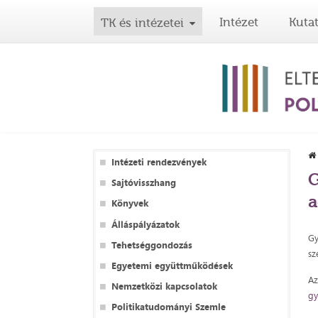
Intézet
Kuta
TK és intézetei
Intézeti rendezvények
G
Sajtóvisszhang
a
Könyvek
Álláspályázatok
Gy
Tehetséggondozás
sz
Egyetemi együttműködések
Az
Nemzetközi kapcsolatok
gy
Politikatudományi Szemle