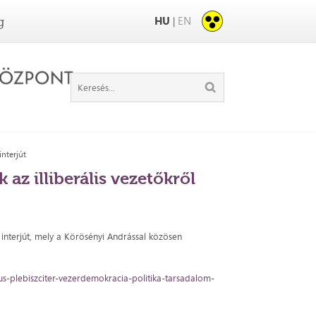
HU
EN
|
g
interjút
 az illiberális vezetőkről
t interjút, mely a Körösényi Andrással közösen
us-plebiszciter-vezerdemokracia-politika-tarsadalom-