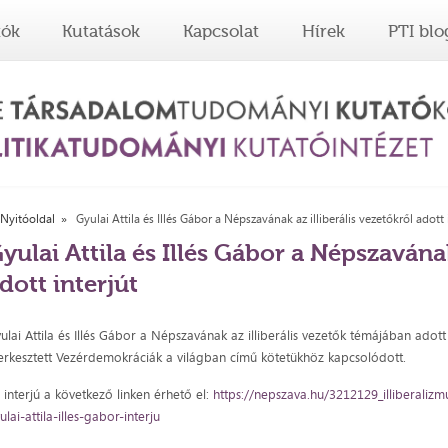
tók
Kutatások
Kapcsolat
Hírek
PTI blo
Nyitóoldal
Gyulai Attila és Illés Gábor a Népszavának az illiberális vezetőkről adott 
yulai Attila és Illés Gábor a Népszavának
dott interjút
ulai Attila és Illés Gábor a Népszavának az illiberális vezetők témájában adot
erkesztett Vezérdemokráciák a világban című kötetükhöz kapcsolódott.
 interjú a következő linken érhető el:
https://nepszava.hu/3212129_illiberalizm
ulai-attila-illes-gabor-interju