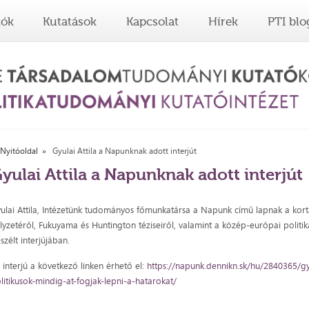
tók
Kutatások
Kapcsolat
Hírek
PTI blo
Nyitóoldal
Gyulai Attila a Napunknak adott interjút
yulai Attila a Napunknak adott interjút
ulai Attila, Intézetünk tudományos főmunkatársa a Napunk című lapnak a kor
lyzetéről, Fukuyama és Huntington téziseiről, valamint a közép-európai politik
szélt interjújában.
 interjú a következő linken érhető el:
https://napunk.dennikn.sk/hu/2840365/gyu
litikusok-mindig-at-fogjak-lepni-a-hatarokat/