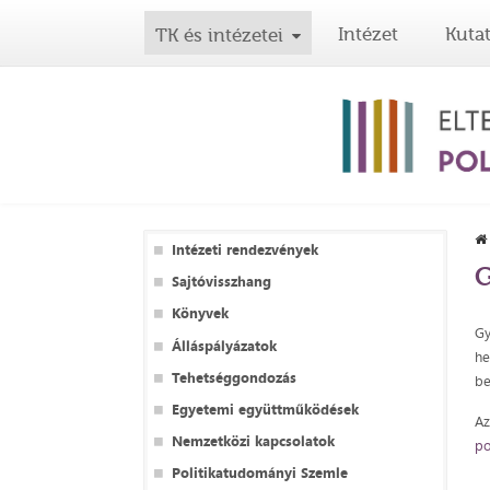
Intézet
Kuta
TK és intézetei
Intézeti rendezvények
G
Sajtóvisszhang
Könyvek
Gy
Álláspályázatok
he
Tehetséggondozás
be
Egyetemi együttműködések
Az
Nemzetközi kapcsolatok
po
Politikatudományi Szemle