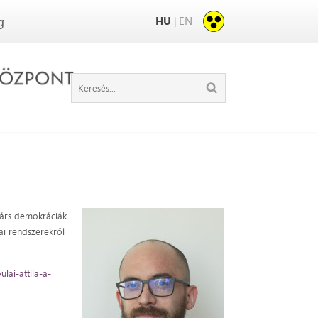
HU
EN
|
g
társ demokráciák
ai rendszerekről
lai-attila-a-