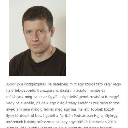
Akkor jó a közigazgatás, ha hatékony, mint egy szolgáltató cég? Vagy
ha értékközpontú: transzparens, diszkriminációtól mentes és
méltányos, még ha ez az ügyfél elégedettségének rovására is megy?
Vagy ha ellenálló, például egy világjárvány esetén? Ezek mind fontos
elvek, ám nem mindig férnek meg egymás mellett. Többek között
ilyen kérdésekről beszélgetett a Partizán Podcastban Hajnal György,
Intézetünk kutatóprofesszora, aki egy egyedülálló kutatásban 2010