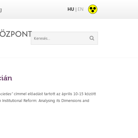
HU
EN
|
g
cián
cieties"
címmel előadást tartott az április 10-15 között
nstitutional Reform: Analysing its Dimensions and