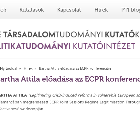
tók
Kutatások
Kapcsolat
Hírek
PTI blo
Nyitóoldal
Hírek
Bartha Attila előadása az ECPR konferencián
artha Attila előadása az ECPR konferen
ARTHA ATTILA
"Legitimising crisis-induced reforms in vulnerable European so
lamancában megrendezett ECPR Joint Sessions Regime Legitimisation Through I
fectiveness’ workshopján.