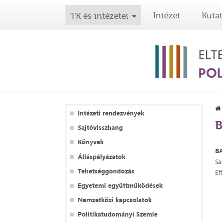
Intézet
Kuta
TK és intézetei
Intézeti rendezvények
B
Sajtóvisszhang
Könyvek
B
Álláspályázatok
Sa
Tehetséggondozás
Ef
Egyetemi együttműködések
Nemzetközi kapcsolatok
Politikatudományi Szemle