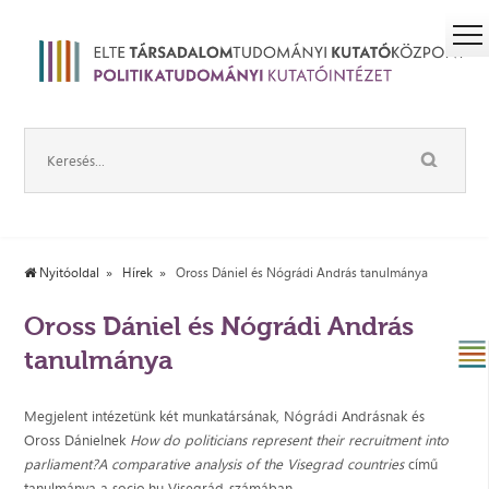
Nyitóoldal
Hírek
Oross Dániel és Nógrádi András tanulmánya
Oross Dániel és Nógrádi András
tanulmánya
Megjelent intézetünk két munkatársának, Nógrádi Andrásnak és
Oross Dánielnek
How do politicians represent their recruitment into
parliament?A comparative analysis of the Visegrad countries
című
tanulmánya a socio.hu Visegrád-számában.