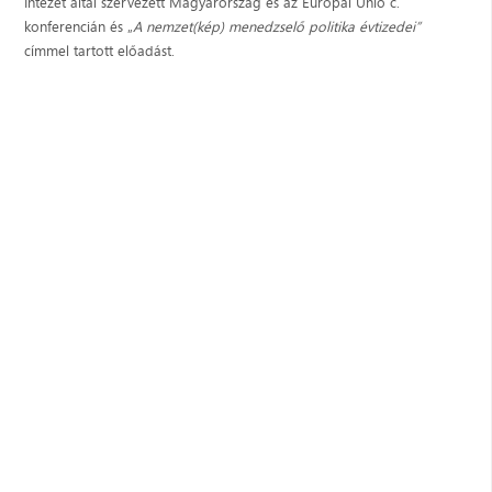
Intézet által szervezett Magyarország és az Európai Unió c.
konferencián és „
A nemzet(kép) menedzselő politika évtizedei”
címmel tartott előadást.