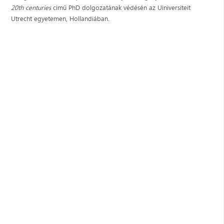
20th centuries
cimű PhD dolgozatának védésén az Uiniversiteit
Utrecht egyetemen, Hollandiában.