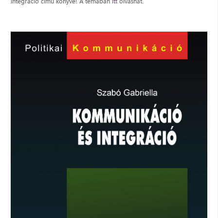
integráció című könyve! A témában
itt
olvashat.