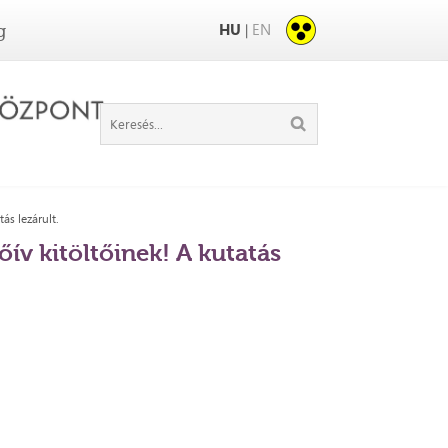
HU
EN
|
g
ás lezárult.
ív kitöltőinek! A kutatás