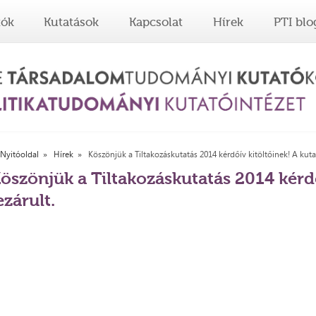
tók
Kutatások
Kapcsolat
Hírek
PTI blo
Nyitóoldal
Hírek
Köszönjük a Tiltakozáskutatás 2014 kérdőív kitöltőinek! A kutat
öszönjük a Tiltakozáskutatás 2014 kérdő
ezárult.