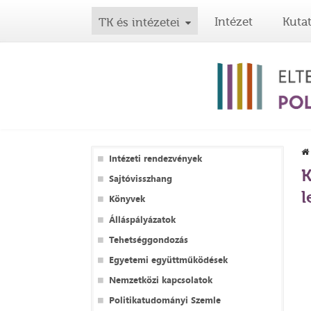
Intézet
Kuta
TK és intézetei
Intézeti rendezvények
K
Sajtóvisszhang
l
Könyvek
Álláspályázatok
Tehetséggondozás
Egyetemi együttműködések
Nemzetközi kapcsolatok
Politikatudományi Szemle