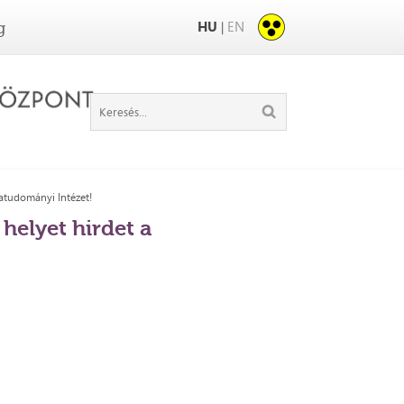
HU
EN
|
g
katudományi Intézet!
helyet hirdet a