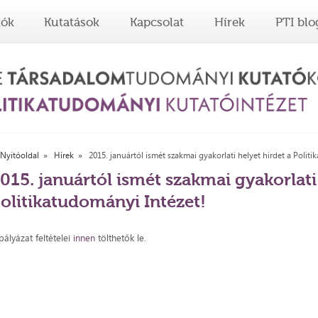
tók
Kutatások
Kapcsolat
Hírek
PTI blo
Nyitóoldal
Hírek
2015. januártól ismét szakmai gyakorlati helyet hirdet a Politi
015. januártól ismét szakmai gyakorlati 
olitikatudományi Intézet!
pályázat feltételei
innen
tölthetők le.