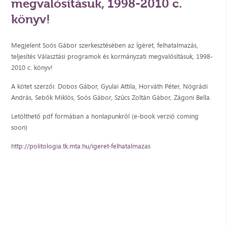
megvalósításuk, 1998-2010 c.
könyv!
Megjelent Soós Gábor szerkesztésében az Ígéret, felhatalmazás,
teljesítés Választási programok és kormányzati megvalósításuk, 1998-
2010 c. könyv!
A kötet szerzői: Dobos Gábor, Gyulai Attila, Horváth Péter, Nógrádi
András, Sebők Miklós, Soós Gábor, Szűcs Zoltán Gábor, Zágoni Bella.
Letölthető pdf formában a honlapunkról (e-book verzió coming
soon)
http://politologia.tk.mta.hu/igeret-felhatalmazas