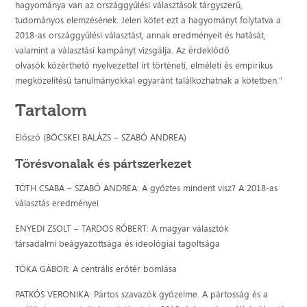
hagyománya van az országgyűlési választások tárgyszerű,
tudományos elemzésének. Jelen kötet ezt a hagyományt folytatva a
2018-as országgyűlési választást, annak eredményeit és hatását,
valamint a választási kampányt vizsgálja. Az érdeklődő
olvasók közérthető nyelvezettel írt történeti, elméleti és empirikus
megközelítésű tanulmányokkal egyaránt találkozhatnak a kötetben."
Tartalom
Előszó (BÖCSKEI BALÁZS – SZABÓ ANDREA)
Törésvonalak és pártszerkezet
TÓTH CSABA – SZABÓ ANDREA: A győztes mindent visz? A 2018-as
választás eredményei
ENYEDI ZSOLT – TARDOS RÓBERT: A magyar választók
társadalmi beágyazottsága és ideológiai tagoltsága
TÓKA GÁBOR: A centrális erőtér bomlása
PATKÓS VERONIKA: Pártos szavazók győzelme. A pártosság és a