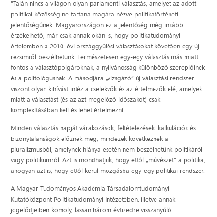
"Talán nincs a világon olyan parlamenti választás, amelyet az adott
politikai közösség ne tartana magára nézve politikatörténeti
jelentőségűnek. Magyarországon ez a jelentőség még inkább
érzékelhető, már csak annak okán is, hogy politikatudományi
értelemben a 2010. évi országgyűlési választásokat követően egy új
rezsimről beszélhetünk. Természetesen egy-egy választás más miatt
fontos a választópolgároknak, a nyilvánosság különböző szereplőinek
és a politológusnak. A másodjára „vizsgázó” új választási rendszer
viszont olyan kihívást intéz a cselekvők és az értelmezők elé, amelyek
miatt a választást (és az azt megelőző időszakot) csak
komplexitásában kell és lehet értelmezni.
Minden választás napját várakozások, feltételezések, kalkulációk és
bizonytalanságok előznek meg, mindezek következnek a
pluralizmusból, amelynek hiánya esetén nem beszélhetünk politikáról
vagy politikumról. Azt is mondhatjuk, hogy ettől „művészet” a politika,
ahogyan azt is, hogy ettől kerül mozgásba egy-egy politikai rendszer.
A Magyar Tudományos Akadémia Társadalomtudományi
Kutatóközpont Politikatudományi Intézetében, illetve annak
jogelődjeiben komoly, lassan három évtizedre visszanyúló