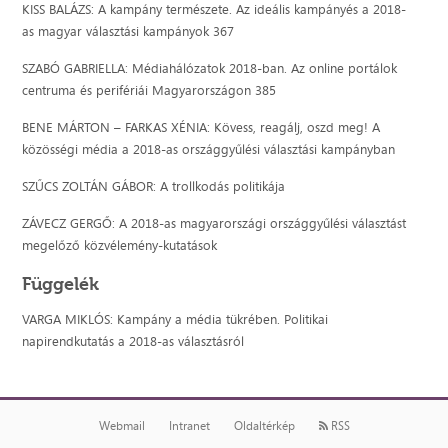
KISS BALÁZS: A kampány természete. Az ideális kampányés a 2018-
as magyar választási kampányok 367
SZABÓ GABRIELLA: Médiahálózatok 2018-ban. Az online portálok
centruma és perifériái Magyarországon 385
BENE MÁRTON – FARKAS XÉNIA: Kövess, reagálj, oszd meg! A
közösségi média a 2018-as országgyűlési választási kampányban
SZŰCS ZOLTÁN GÁBOR: A trollkodás politikája
ZÁVECZ GERGŐ: A 2018-as magyarországi országgyűlési választást
megelőző közvélemény-kutatások
Függelék
VARGA MIKLÓS: Kampány a média tükrében. Politikai
napirendkutatás a 2018-as választásról
Webmail
Intranet
Oldaltérkép
RSS