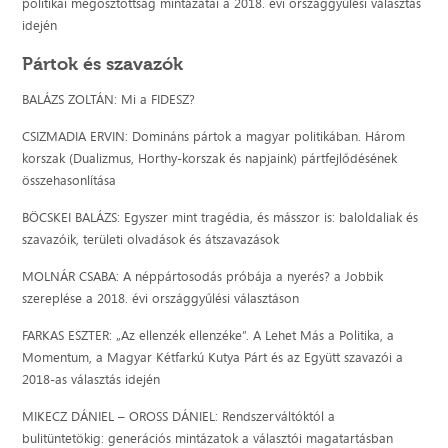
politikai megosztottság mintázatai a 2018. évi országgyűlési választás
idején
Pártok és szavazók
BALÁZS ZOLTÁN: Mi a FIDESZ?
CSIZMADIA ERVIN: Domináns pártok a magyar politikában. Három
korszak (Dualizmus, Horthy-korszak és napjaink) pártfejlődésének
összehasonlítása
BÖCSKEI BALÁZS: Egyszer mint tragédia, és másszor is: baloldaliak és
szavazóik, területi olvadások és átszavazások
MOLNÁR CSABA: A néppártosodás próbája a nyerés? a Jobbik
szereplése a 2018. évi országgyűlési választáson
FARKAS ESZTER: „Az ellenzék ellenzéke”. A Lehet Más a Politika, a
Momentum, a Magyar Kétfarkú Kutya Párt és az Együtt szavazói a
2018-as választás idején
MIKECZ DÁNIEL – OROSS DÁNIEL: Rendszerváltóktól a
bulitüntetökig: generációs mintázatok a választói magatartásban