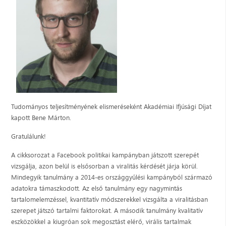
Tudományos teljesítményének elismeréseként Akadémiai Ifjúsági Díjat
kapott Bene Márton.
Gratulálunk!
A cikksorozat a Facebook politikai kampányban játszott szerepét
vizsgálja, azon belül is elsősorban a viralitás kérdését járja körül.
Mindegyik tanulmány a 2014-es országgyűlési kampányból származó
adatokra támaszkodott. Az első tanulmány egy nagymintás
tartalomelemzéssel, kvantitatív módszerekkel vizsgálta a viralitásban
szerepet játszó tartalmi faktorokat. A második tanulmány kvalitatív
eszközökkel a kiugróan sok megosztást elérő, virális tartalmak