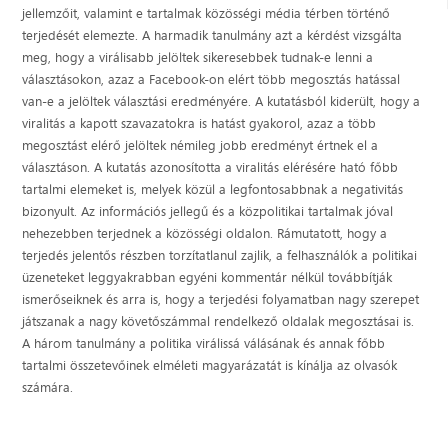
jellemzőit, valamint e tartalmak közösségi média térben történő
terjedését elemezte. A harmadik tanulmány azt a kérdést vizsgálta
meg, hogy a virálisabb jelöltek sikeresebbek tudnak-e lenni a
választásokon, azaz a Facebook-on elért több megosztás hatással
van-e a jelöltek választási eredményére. A kutatásból kiderült, hogy a
viralitás a kapott szavazatokra is hatást gyakorol, azaz a több
megosztást elérő jelöltek némileg jobb eredményt értnek el a
választáson. A kutatás azonosította a viralitás elérésére ható főbb
tartalmi elemeket is, melyek közül a legfontosabbnak a negativitás
bizonyult. Az információs jellegű és a közpolitikai tartalmak jóval
nehezebben terjednek a közösségi oldalon. Rámutatott, hogy a
terjedés jelentős részben torzítatlanul zajlik, a felhasználók a politikai
üzeneteket leggyakrabban egyéni kommentár nélkül továbbítják
ismerőseiknek és arra is, hogy a terjedési folyamatban nagy szerepet
játszanak a nagy követőszámmal rendelkező oldalak megosztásai is.
A három tanulmány a politika virálissá válásának és annak főbb
tartalmi összetevőinek elméleti magyarázatát is kínálja az olvasók
számára.