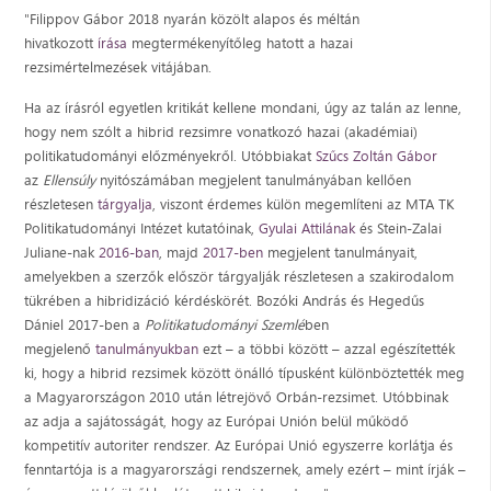
"Filippov Gábor 2018 nyarán közölt alapos és méltán
hivatkozott
írása
megtermékenyítőleg hatott a hazai
rezsimértelmezések vitájában.
Ha az írásról egyetlen kritikát kellene mondani, úgy az talán az lenne,
hogy nem szólt a hibrid rezsimre vonatkozó hazai (akadémiai)
politikatudományi előzményekről. Utóbbiakat
Szűcs Zoltán Gábor
az
Ellensúly
nyitószámában megjelent tanulmányában kellően
részletesen
tárgyalja
, viszont érdemes külön megemlíteni az MTA TK
Politikatudományi Intézet kutatóinak,
Gyulai Attilának
és Stein-Zalai
Juliane-nak
2016-ban
, majd
2017-ben
megjelent tanulmányait,
amelyekben a szerzők először tárgyalják részletesen a szakirodalom
tükrében a hibridizáció kérdéskörét. Bozóki András és Hegedűs
Dániel 2017-ben a
Politikatudományi Szemlé
ben
megjelenő
tanulmányukban
ezt – a többi között – azzal egészítették
ki, hogy a hibrid rezsimek között önálló típusként különböztették meg
a Magyarországon 2010 után létrejövő Orbán-rezsimet. Utóbbinak
az adja a sajátosságát, hogy az Európai Unión belül működő
kompetitív autoriter rendszer. Az Európai Unió egyszerre korlátja és
fenntartója is a magyarországi rendszernek, amely ezért – mint írják –