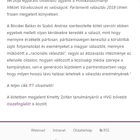
verziója egyaránt olvasható ugyanis a Politikatudományi
Intézet
Várakozások és valóságok: Parlamenti választás 2018
címen
frissen megjelent könyvében.
A Böcskei Balázs és Szabó Andrea szerkesztette kötet szerzői ebben
egyebek mellett olyan kérdésekre keresték a választ, mint hogy
mennyire érzékelik pártosan, pártszemüvegen keresztül a körülöttük
zajló folyamatokat és eseményeket a magyar választók, mennyire
működött a „racionális választás”, vagyis az átszavazás intézménye az
ellenzéki oldalon, hogyan változott a közösségi média szerepe a
kampányban, van-e generációs küzdelem a pártrendszerben vagy,
hogy milyen hosszú távú hatásai lehetnek a választás eredményének."
A teljes cikk
ITT
olvasható!
A kötetben megjelent Kmetty Zoltán tanulmányáról a HVG bővebb
összefoglalót
is közölt.
Webmail
Intranet
Oldaltérkép
RSS