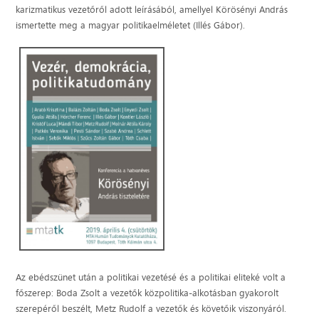
karizmatikus vezetőről adott leírásából, amellyel Körösényi András
ismertette meg a magyar politikaelméletet (Illés Gábor).
Az ebédszünet után a politikai vezetésé és a politikai eliteké volt a
főszerep: Boda Zsolt a vezetők közpolitika-alkotásban gyakorolt
szerepéről beszélt, Metz Rudolf a vezetők és követőik viszonyáról.