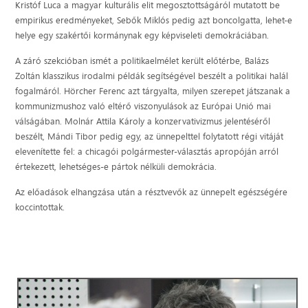
Kristóf Luca a magyar kulturális elit megosztottságáról mutatott be
empirikus eredményeket, Sebők Miklós pedig azt boncolgatta, lehet-e
helye egy szakértői kormánynak egy képviseleti demokráciában.
A záró szekcióban ismét a politikaelmélet került előtérbe, Balázs
Zoltán klasszikus irodalmi példák segítségével beszélt a politikai halál
fogalmáról. Hörcher Ferenc azt tárgyalta, milyen szerepet játszanak a
kommunizmushoz való eltérő viszonyulások az Európai Unió mai
válságában. Molnár Attila Károly a konzervativizmus jelentéséről
beszélt, Mándi Tibor pedig egy, az ünnepelttel folytatott régi vitáját
elevenítette fel: a chicagói polgármester-választás apropóján arról
értekezett, lehetséges-e pártok nélküli demokrácia.
Az előadások elhangzása után a résztvevők az ünnepelt egészségére
koccintottak.