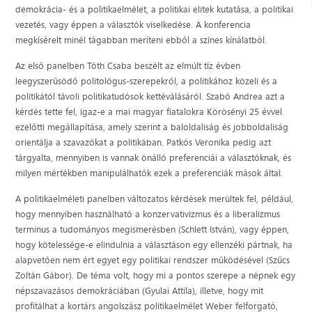
demokrácia- és a politikaelmélet, a politikai elitek kutatása, a politikai
vezetés, vagy éppen a választók viselkedése. A konferencia
megkísérelt minél tágabban meríteni ebből a színes kínálatból.
Az első panelben Tóth Csaba beszélt az elmúlt tíz évben
leegyszerűsödő politológus-szerepekről, a politikához közeli és a
politikától távoli politikatudósok kettéválásáról. Szabó Andrea azt a
kérdés tette fel, igaz-e a mai magyar fiatalokra Körösényi 25 évvel
ezelőtti megállapítása, amely szerint a baloldaliság és jobboldaliság
orientálja a szavazókat a politikában. Patkós Veronika pedig azt
tárgyalta, mennyiben is vannak önálló preferenciái a választóknak, és
milyen mértékben manipulálhatók ezek a preferenciák mások által.
A politikaelméleti panelben változatos kérdések merültek fel, például,
hogy mennyiben használható a konzervativizmus és a liberalizmus
terminus a tudományos megismerésben (Schlett István), vagy éppen,
hogy kötelessége-e elindulnia a választáson egy ellenzéki pártnak, ha
alapvetően nem ért egyet egy politikai rendszer működésével (Szűcs
Zoltán Gábor). De téma volt, hogy mi a pontos szerepe a népnek egy
népszavazásos demokráciában (Gyulai Attila), illetve, hogy mit
profitálhat a kortárs angolszász politikaelmélet Weber felforgató,