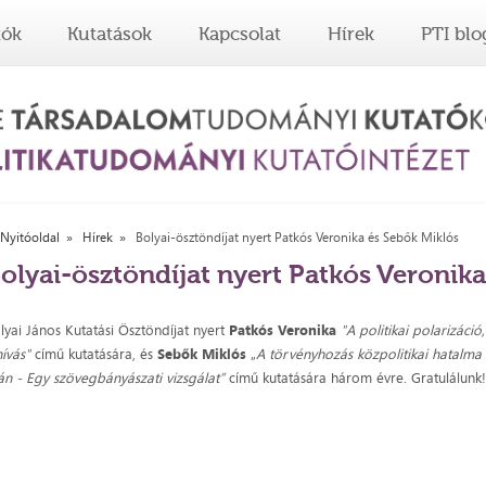
tók
Kutatások
Kapcsolat
Hírek
PTI blo
Nyitóoldal
Hírek
Bolyai-ösztöndíjat nyert Patkós Veronika és Sebők Miklós
olyai-ösztöndíjat nyert Patkós Veronik
lyai János Kutatási Ösztöndíjat nyert
Patkós Veronika
"A politikai polarizáció
hívás"
című kutatására, és
Sebők Miklós
„
A törvényhozás közpolitikai hatalma
án - Egy szövegbányászati vizsgálat”
című kutatására három évre. Gratulálunk