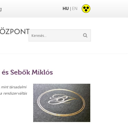
HU
EN
|
g
a és Sebők Miklós
, mint társadalmi
 a rendszerváltás
!