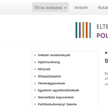
Intézet
Kuta
TK és intézetei
Intézeti rendezvények
B
Sajtóvisszhang
Könyvek
Bo
Álláspályázatok
ki
Tehetséggondozás
ut
Egyetemi együttműködések
Nemzetközi kapcsolatok
Politikatudományi Szemle