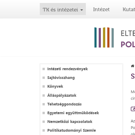
Intézet
Kuta
TK és intézetei
Intézeti rendezvények
S
Sajtóvisszhang
Könyvek
Me
Álláspályázatok
cí
Tehetséggondozás
Egyetemi együttműködések
Az
Nemzetközi kapcsolatok
Po
Politikatudományi Szemle
ol