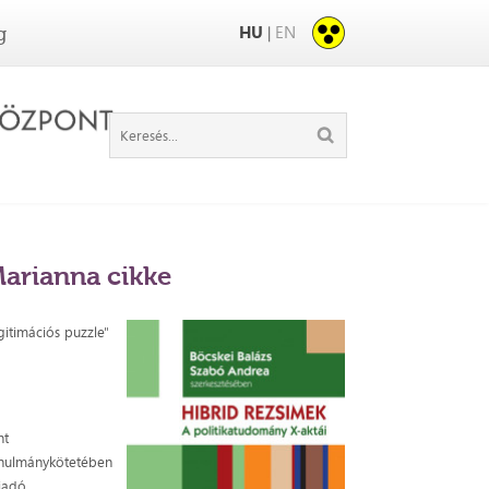
HU
EN
|
g
Marianna cikke
gitimációs puzzle"
nt
nulmánykötetében
Kiadó