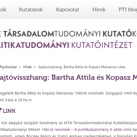
tók
Kutatások
Kapcsolat
Hírek
PTI blo
Nyitóoldal
Hírek
Sajtóvisszhang: Bartha Attila és Kopasz Marianna cikke
ajtóvisszhang: Bartha Attila és Kopasz 
gjelent Bartha Attila és Kopasz Marianna "Hibrid rezsimek: Szingapúr mint le
mű írása a 24.hu-n:
LINK
 írás alapjául szolgáló tanulmány az MTA Társadalomtudományi Kutatóközpo
litikatudományi Intézet
Hibrid rezsimek – A politikatudomány X-aktái
című ta
vasható, amely Böcskei Balázs és Szabó Andrea szerkesztésében, a Napvilág 