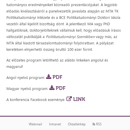
tudományos eredményeiket közreadó prezentációjukat. A legjobb
előadás kiválasztásáról a panelvezetők javaslata alapján az MTA TK
Politikatudományi Intézete és a BCE Politikatudományi Doktori Iskola
vezetői által kijelölt bizottság dönt. A jelentkező MA vagy PhD
hallgatóknak, doktorjelölteknek vállalniuk kell, hogy előadásuk írásos
változatát publikálják a
Politikatudományi Szemlében
vagy más, az
MTA által kiadott társadalomtudományi folyóiratban. A pályázat
keretében elnyerhető összeg bruttó 100 ezer forint.
Az előzetes program letölthető az alábbi linkeken angolul és
magyarul!
PDF
Angol nyelvű program:
PDF
Magyar nyelvű program:
LINK
A konferencia Facebook eseménye:
Webmail
Intranet
Oldaltérkép
RSS