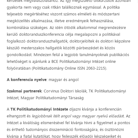
kérdések megválaszolásához. Az így megszülető diskurzusok azonban
gyakorta nem vagy csak ritkán találkoznak egymással. A politika
teljesebb megértéséhez viszont számos elméleti és módszertani
megközelítés alkalmazása, illetve eredményeik felhasználása,
kombinálása szükséges. Az idén ötödik alkalommal megrendezésre
kerülő doktoranduszkonferencia célja megalapozni a politikával
foglalkozó doktoranduszhallgatók, doktorjelöltek és doktori képzésre
készülő mesterszakos hallgatók közötti párbeszédet és közös
gondolkodást. Mindezen felül a legjobb tanulmányoknak publikációs
lehetőséget is ajánlunk a BCE Politikatudományi Intézet online
folyóiratában (Politikatudomány Online ISSN 2063-2215).
A konferencia nyelve
: magyar és angol
Szakmai partnerek
: Corvinus Doktori Iskolák, TK Politikatudományi
Intézet, Magyar Politikatudományi Társaság
A
TK Politikatudományi Intézete
díjazni kívánja a konferencián
elhangzott és
legjobbnak ítélt angol vagy magyar nyelvű előadás
t. Az
Intézet a kiválóság elismerésével fel kívánja hívni a figyelmet a pontos
és érthető tudományos disszemináció fontosságára, és ösztönözni
kívánja a fiatal kutatókat, hogy fejlesszék előadói készségeiket és