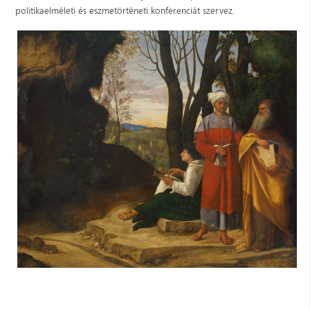
politikaelméleti és eszmetörténeti konferenciát szervez.