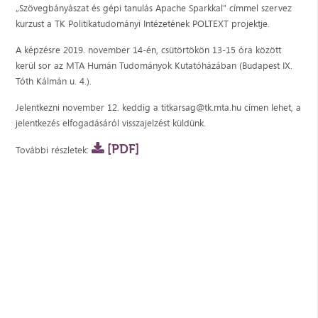
„Szövegbányászat és gépi tanulás Apache Sparkkal” címmel szervez
kurzust a TK Politikatudományi Intézetének POLTEXT projektje.
A képzésre 2019. november 14-én, csütörtökön 13-15 óra között
kerül sor az MTA Humán Tudományok Kutatóházában (Budapest IX.
Tóth Kálmán u. 4.).
Jelentkezni november 12. keddig a titkarsag@tk.mta.hu címen lehet, a
jelentkezés elfogadásáról visszajelzést küldünk.
[PDF]
További részletek: