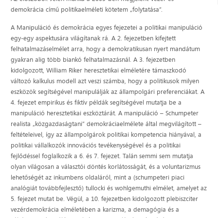
demokrácia című politikaelméleti kötetem „folytatása”.
A Manipuláció és demokrácia egyes fejezetei a politikai manipuláció
egy-egy aspektusára világítanak rá. A 2. fejezetben kifejtett
felhatalmazáselmélet arra, hogy a demokratikusan nyert mandátum
gyakran alig több biankó felhatalmazásnál. A 3. fejezetben
kidolgozott, William Riker heresztetikai elméletére támaszkodó
változó kalkulus modell azt veszi számba, hogy a politikusok milyen
eszközök segítségével manipulálják az állampolgári preferenciákat. A
4. fejezet empirikus és fiktív példák segítségével mutatja be a
manipuláció heresztetikai eszköztárát. A manipuláció – Schumpeter
realista „közgazdaságtani” demokráciaelmélete által megvilágított –
feltételeivel, így az állampolgárok politikai kompetencia hiányával, a
politikai vállalkozók innovációs tevékenységével és a politikai
fejlődéssel foglalkozik a 6. és 7. fejezet. Talán semmi sem mutatja
olyan világosan a választói döntés korlátosságát, és a voluntarizmus
lehetőségét az inkumbens oldaláról, mint a (schumpeteri piaci
analógiát továbbfejlesztő) tullocki és wohlgemuthi elmélet, amelyet az
5. fejezet mutat be. Végül, a 10. fejezetben kidolgozott plebiszciter
vezérdemokrácia elméletében a karizma, a demagógia és a