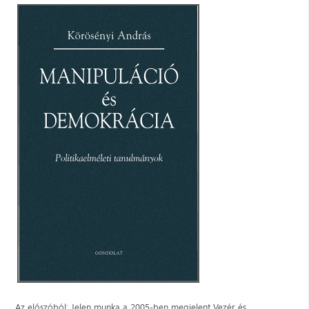
Az előszóból: Jelen munka a 2005-ben megjelent Vezér és