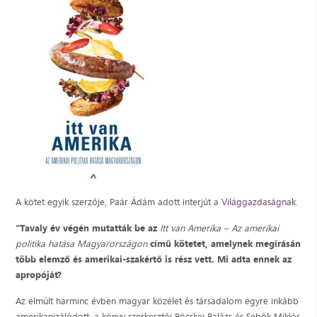
A kötet egyik szerzője, Paár Ádám adott interjút a
Világgazdaságnak
.
"Tavaly év végén mutatták be az
Itt van Amerika – Az amerikai
politika hatása Magyarországon
című kötetet, amelynek megírásán
több elemző és amerikai-szakértő is rész vett. Mi adta ennek az
apropóját?
Az elmúlt harminc évben magyar közélet és társadalom egyre inkább
amerikanizálódott, a könyv szerkesztői Böcskei Balázs és Sebők Miklós