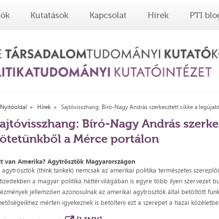
tók
Kutatások
Kapcsolat
Hírek
PTI blo
Nyitóoldal
Hírek
Sajtóvisszhang: Bíró-Nagy András szerkesztett cikke a legúja
ajtóvisszhang: Bíró-Nagy András szerkes
ötetünkből a Mérce portálon
tt van Amerika? Agytrösztök Magyarországon
 agytrösztök (think tankek) nemcsak az amerikai politika természetes szereplő
tizedekben a magyar politika háttérvilágában is egyre több ilyen szervezet bu
tézmények jellemzően azonosulnak az amerikai agytrösztök által betöltött funk
hetőségeikhez mérten igyekeznek is betölteni ezt a szerepet a hazai közéletbe