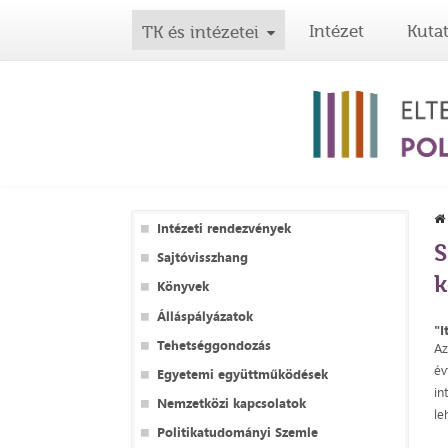
Intézet
Kuta
TK és intézetei
Intézeti rendezvények
S
Sajtóvisszhang
k
Könyvek
Álláspályázatok
"I
Tehetséggondozás
Az
év
Egyetemi együttműködések
in
Nemzetközi kapcsolatok
le
Politikatudományi Szemle