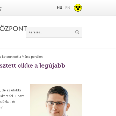
HU
EN
|
g
bb kötetünkből a Mérce portálon
ztett cikke a legújabb
i, de az utóbbi
kkant fel. E hazai
ciókkal, és
n."