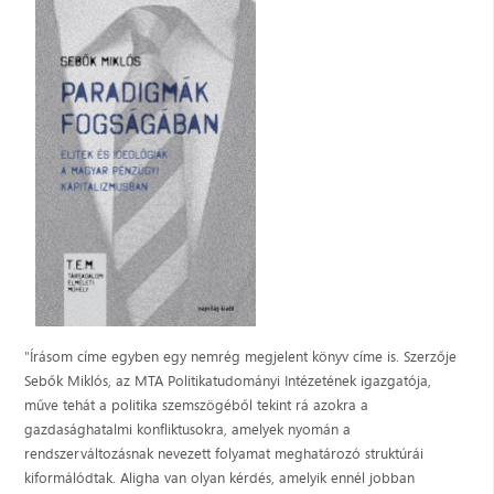
"Írásom címe egyben egy nemrég megjelent könyv címe is. Szerzője
Sebők Miklós, az MTA Politikatudományi Intézetének igazgatója,
műve tehát a politika szemszögéből tekint rá azokra a
gazdasághatalmi konfliktusokra, amelyek nyomán a
rendszerváltozásnak nevezett folyamat meghatározó struktúrái
kiformálódtak. Aligha van olyan kérdés, amelyik ennél jobban