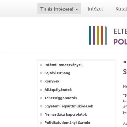
Intézet
Kuta
TK és intézetei
Intézeti rendezvények
S
Sajtóvisszhang
Könyvek
Né
Álláspályázatok
"S
Tehetséggondozás
(.
Egyetemi együttműködések
M
ké
Nemzetközi kapcsolatok
Politikatudományi Szemle
Az