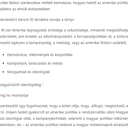
cskei Balázs szerkesztése mellett bemutassa, hogyan hatott az amerikai polit
zéletre az elmúlt évtizedekben.
kérdéskört három fő területre bontja a könyv:
 Itt van Amerika legnagyobb erőssége a sokszínűsége, mindenki megtalálhatja
szterületet, ami érdekli, az alkotmányozástól, a környezetpolitikán át, a bizton
resztül egészen a kampányokig, a médiáig, vagy az amerikai földön születet
Demokrácia, intézmények és közpolitika
Kampányok, tanácsadás és média
Mozgalmak és ideológiák
 begyűrűzött ideológiákig."
hvg.hu
recenziója:
szerkesztők úgy fogalmaznak, hogy a kötet célja, hogy „átfogó, megbízható́,
ról, milyen hatást gyakorolt az amerikai politika a rendszerváltás utáni Magy
zai ideológiai viták, a kampánytechnikák, valamint a magyar politikai intézmé
telemben, de – az amerikai politikai hatások a magyar mindennapok elválaszth