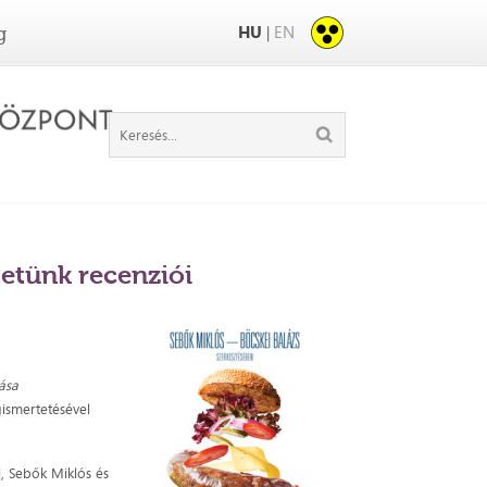
HU
EN
|
g
tetünk recenziói
tása
ismertetésével
l, Sebők Miklós és