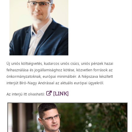
Új uniós költségvetés, kudarcos uniós csúcs, uniós pénzek hazai
felhasználása és jogállamisághoz kötése, közvetlen források az
önkormányzatoknak, európai minimálbér. A Népszava készített
interjút Bíró-Nagy Andrással az aktuális európai ügyekről.
[LINK]
Az interjú itt olvasható: