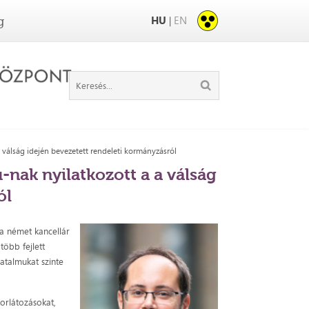
HU
EN
|
g
 válság idején bevezetett rendeleti kormányzásról
-nak nyilatkozott a a válság
ól
a német kancellár
több fejlett
atalmukat szinte
orlátozásokat,