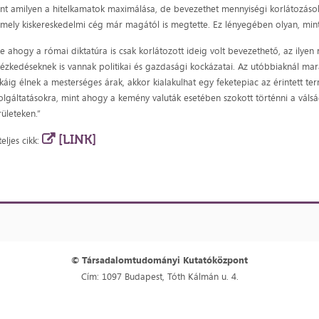
nt amilyen a hitelkamatok maximálása, de bevezethet mennyiségi korlátozások
mely kiskereskedelmi cég már magától is megtette. Ez lényegében olyan, mint
e ahogy a római diktatúra is csak korlátozott ideig volt bevezethető, az ilyen 
tézkedéseknek is vannak politikai és gazdasági kockázatai. Az utóbbiaknál mar
káig élnek a mesterséges árak, akkor kialakulhat egy feketepiac az érintett te
olgáltatásokra, mint ahogy a kemény valuták esetében szokott történni a válság
rületeken.”
[LINK]
teljes cikk:
© Társadalomtudományi Kutatóközpont
Cím: 1097 Budapest, Tóth Kálmán u. 4.