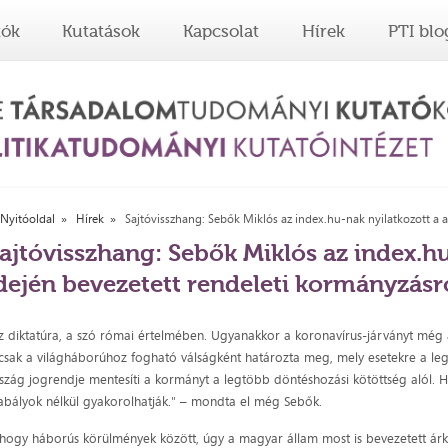
tók
Kutatások
Kapcsolat
Hírek
PTI blo
Nyitóoldal
Hírek
Sajtóvisszhang: Sebők Miklós az index.hu-nak nyilatkozott a a
ajtóvisszhang: Sebők Miklós az index.hu
dején bevezetett rendeleti kormányzásr
z diktatúra, a szó római értelmében. Ugyanakkor a koronavírus-járványt még 
 csak a világháborúhoz fogható válságként határozta meg, mely esetekre a leg
szág jogrendje mentesíti a kormányt a legtöbb döntéshozási kötöttség alól. H
abályok nélkül gyakorolhatják." – mondta el még Sebők.
hogy háborús körülmények között, úgy a magyar állam most is bevezetett árk