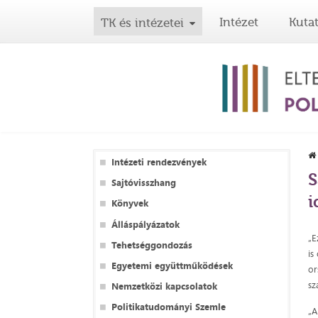
Intézet
Kuta
TK és intézetei
Intézeti rendezvények
S
Sajtóvisszhang
i
Könyvek
Álláspályázatok
„E
Tehetséggondozás
is
Egyetemi együttműködések
or
sz
Nemzetközi kapcsolatok
Politikatudományi Szemle
„A