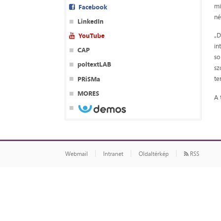
mi
Facebook
né
LinkedIn
„D
YouTube
in
CAP
so
poltextLAB
sz
te
PRiSMa
MORES
A 
Webmail
Intranet
Oldaltérkép
RSS