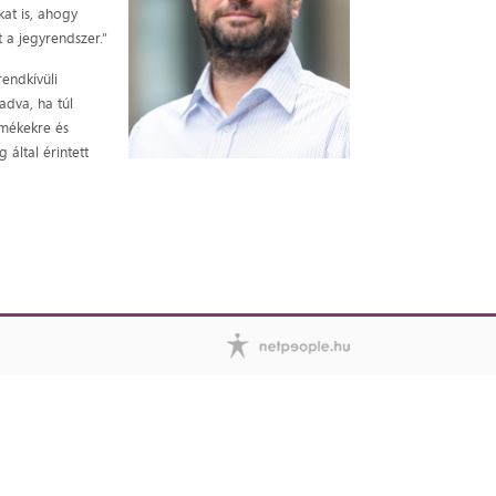
at is, ahogy
 a jegyrendszer.”
rendkívüli
adva, ha túl
rmékekre és
 által érintett