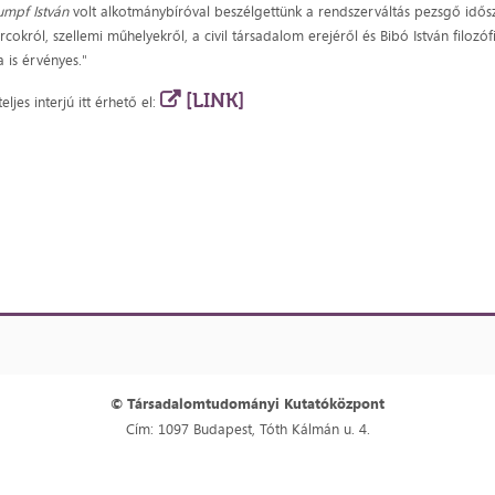
umpf István
volt alkotmánybíróval beszélgettünk a rendszerváltás pezsgő idősz
rcokról, szellemi műhelyekről, a civil társadalom erejéről és Bibó István filozó
 is érvényes."
[LINK]
teljes interjú itt érhető el:
© Társadalomtudományi Kutatóközpont
Cím: 1097 Budapest, Tóth Kálmán u. 4.