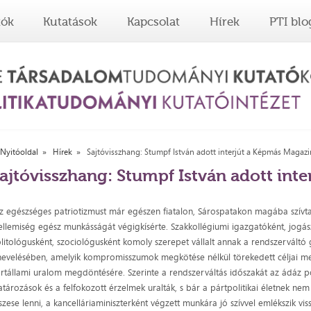
tók
Kutatások
Kapcsolat
Hírek
PTI blo
Nyitóoldal
Hírek
Sajtóvisszhang: Stumpf István adott interjút a Képmás Magaz
ajtóvisszhang: Stumpf István adott int
z egészséges patriotizmust már egészen fiatalon, Sárospatakon magába szívta
ellemiség egész munkásságát végigkísérte. Szakkollégiumi igazgatóként, jogás
litológusként, szociológusként komoly szerepet vállalt annak a rendszerváltó
nevelésében, amelyik kompromisszumok megkötése nélkül törekedett céljai me
rtállami uralom megdöntésére. Szerinte a rendszerváltás időszakát az ádáz po
atározások és a felfokozott érzelmek uralták, s bár a pártpolitikai életnek nem 
szese lenni, a kancelláriaminiszterként végzett munkára jó szívvel emlékszik vis