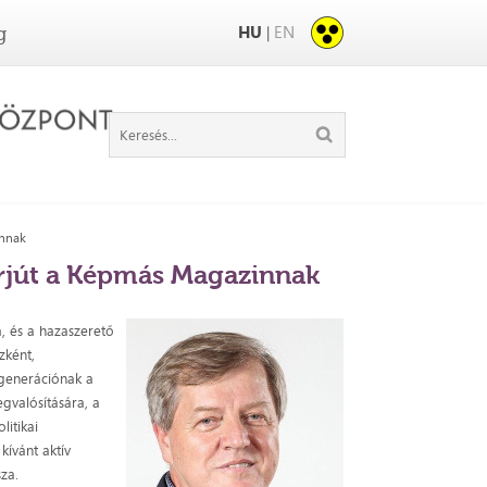
HU
EN
|
g
innak
erjút a Képmás Magazinnak
, és a hazaszerető
zként,
 generációnak a
gvalósítására, a
litikai
kívánt aktív
sza.