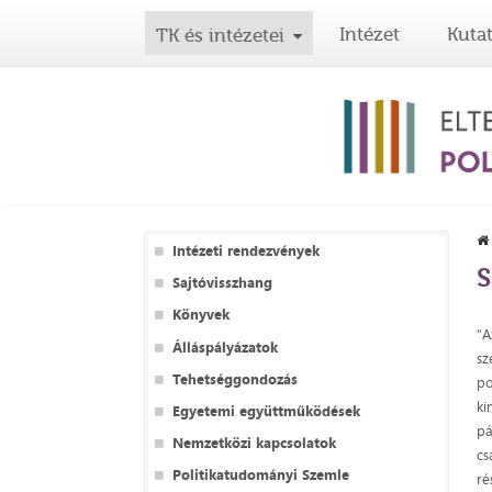
Intézet
Kuta
TK és intézetei
Intézeti rendezvények
S
Sajtóvisszhang
Könyvek
"A
Álláspályázatok
sz
Tehetséggondozás
po
ki
Egyetemi együttműködések
pá
Nemzetközi kapcsolatok
cs
Politikatudományi Szemle
ré