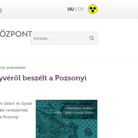
HU
EN
|
g
sonyi podcastban
yvéről beszélt a Pozsonyi
és Gábor és Gyulai
ikai rendszernek,
 a Pozsonyi