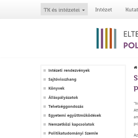
Intézet
Kuta
TK és intézetei
Intézeti rendezvények
S
Sajtóvisszhang
p
Könyvek
Álláspályázatok
"M
Tehetséggondozás
At
Egyetemi együttműködések
am
po
Nemzetközi kapcsolatok
Politikatudományi Szemle
Az