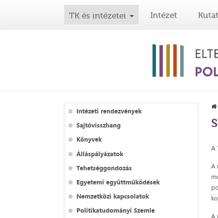
Intézet
Kuta
TK és intézetei
Intézeti rendezvények
S
Sajtóvisszhang
Könyvek
A 
Álláspályázatok
A 
Tehetséggondozás
mo
Egyetemi együttműködések
po
Nemzetközi kapcsolatok
ko
Politikatudományi Szemle
A 