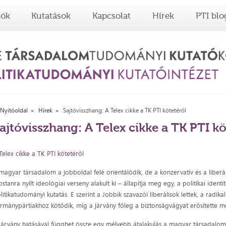
tók
Kutatások
Kapcsolat
Hírek
PTI blo
Nyitóoldal
Hírek
Sajtóvisszhang: A Telex cikke a TK PTI kötetéről
ajtóvisszhang: A Telex cikke a TK PTI kö
Telex cikke a TK PTI kötetéről
magyar társadalom a jobboldal felé orientálódik, de a konzervatív és a liberál
stanra nyílt ideológiai verseny alakult ki – állapítja meg egy, a politikai identit
litikatudományi kutatás. E szerint a Jobbik szavazói liberálisok lettek, a radi
rmánypártiakhoz kötődik, míg a járvány főleg a biztonságvágyat erősítette m
járvány hatásával függhet össze egy mélyebb átalakulás a magyar társadalo