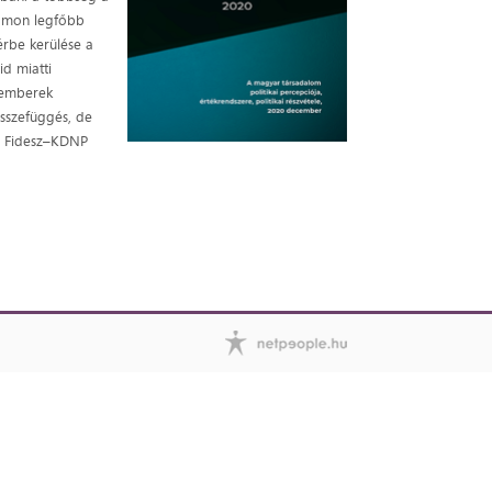
számon legfőbb
érbe kerülése a
d miatti
z emberek
összefüggés, de
 a Fidesz–KDNP