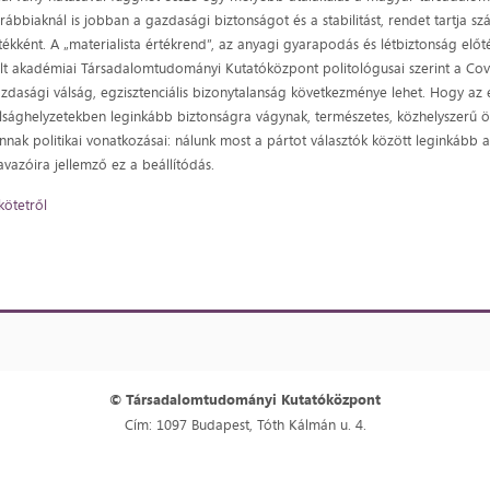
rábbiaknál is jobban a gazdasági biztonságot és a stabilitást, rendet tartja 
tékként. A „materialista értékrend”, az anyagi gyarapodás és létbiztonság előt
lt akadémiai Társadalomtudományi Kutatóközpont politológusai szerint a Covi
zdasági válság, egzisztenciális bizonytalanság következménye lehet. Hogy a
lsághelyzetekben leginkább biztonságra vágynak, természetes, közhelyszerű 
nnak politikai vonatkozásai: nálunk most a pártot választók között leginkább
avazóira jellemző ez a beállítódás.
kötetről
© Társadalomtudományi Kutatóközpont
Cím: 1097 Budapest, Tóth Kálmán u. 4.