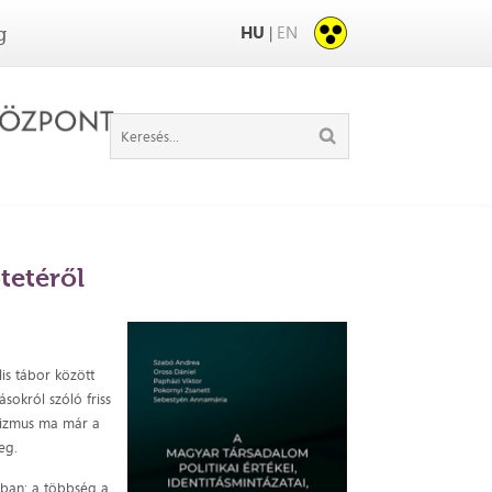
HU
EN
|
g
tetéről
is tábor között
ásokról szóló friss
kalizmus ma már a
eg.
mban: a többség a