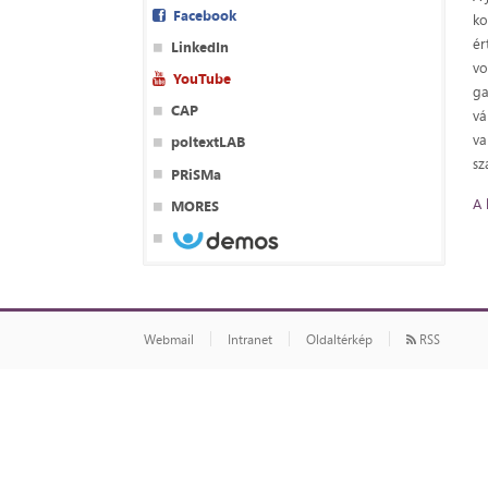
Facebook
ko
ér
LinkedIn
vo
YouTube
ga
CAP
vá
va
poltextLAB
sz
PRiSMa
A 
MORES
Webmail
Intranet
Oldaltérkép
RSS