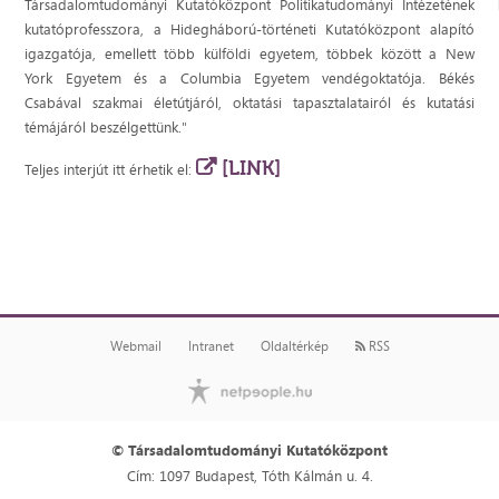
Társadalomtudományi Kutatóközpont Politikatudományi Intézetének
kutatóprofesszora, a Hidegháború-történeti Kutatóközpont alapító
igazgatója, emellett több külföldi egyetem, többek között a New
York Egyetem és a Columbia Egyetem vendégoktatója. Békés
Csabával szakmai életútjáról, oktatási tapasztalatairól és kutatási
témájáról beszélgettünk."
[LINK]
Teljes interjút itt érhetik el:
Webmail
Intranet
Oldaltérkép
RSS
© Társadalomtudományi Kutatóközpont
Cím: 1097 Budapest, Tóth Kálmán u. 4.