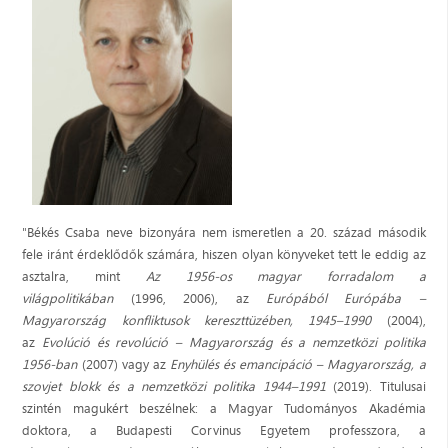
"Békés Csaba neve bizonyára nem ismeretlen a 20. század második
fele iránt érdeklődők számára, hiszen olyan könyveket tett le eddig az
asztalra, mint
Az 1956-os magyar forradalom a
világpolitikában
(1996, 2006), az
Európából Európába –
Magyarország konfliktusok kereszttüzében, 1945–1990
(2004),
az
Evolúció és revolúció – Magyarország és a nemzetközi politika
1956-ban
(2007) vagy az
Enyhülés és emancipáció – Magyarország, a
szovjet blokk és a nemzetközi politika 1944–1991
(2019). Titulusai
szintén magukért beszélnek: a Magyar Tudományos Akadémia
doktora, a Budapesti Corvinus Egyetem professzora, a