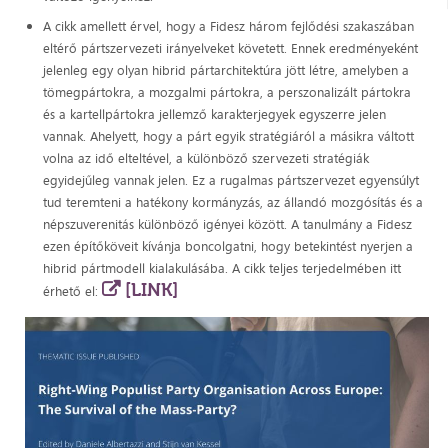
A cikk amellett érvel, hogy a Fidesz három fejlődési szakaszában
eltérő pártszervezeti irányelveket követett. Ennek eredményeként
jelenleg egy olyan hibrid pártarchitektúra jött létre, amelyben a
tömegpártokra, a mozgalmi pártokra, a perszonalizált pártokra
és a kartellpártokra jellemző karakterjegyek egyszerre jelen
vannak. Ahelyett, hogy a párt egyik stratégiáról a másikra váltott
volna az idő elteltével, a különböző szervezeti stratégiák
egyidejűleg vannak jelen. Ez a rugalmas pártszervezet egyensúlyt
tud teremteni a hatékony kormányzás, az állandó mozgósítás és a
népszuverenitás különböző igényei között. A tanulmány a Fidesz
ezen építőköveit kívánja boncolgatni, hogy betekintést nyerjen a
hibrid pártmodell kialakulásába.
A cikk teljes terjedelmében itt
[LINK]
érhető el: