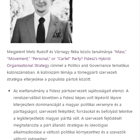
Megjelent Metz Rudolf és Várnagy Réka közös tanulmánya
“Mass,”
“Movement,” “Personal,” or “Cartel” Party? Fidesz’s Hybrid
Organisational Strategy
címmel a Politics and Governance tematikus
különszámában. A különszám témája a tömegpárti szervezeti
stratégia elterjedése a populista pártok között.
Az esettanulmány a Fidesz pártszervezeti sajátosságait elemzi. A
rendszerváltást követően a Fidesz képes volt lépésről lépsre
kiterjeszteni dominanciáját a magyar politikai versenyre és a
párttagságot, szervezeti felépítést, forrásokat és befolyást tekintve
a legkiterjedtebb magyar párttá vált. A szervezeti fejlődését
meghatározta a párt állandó stratégiai és ideológiai
alkalmazkodása a változó politikai környezethez és a szavazók
változó igényeihez.