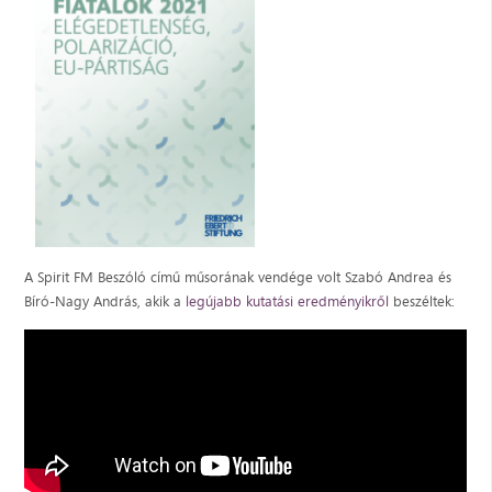
A Spirit FM Beszóló című műsorának vendége volt Szabó Andrea és
Bíró-Nagy András, akik a
legújabb kutatási eredményikről
beszéltek: