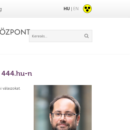
HU
EN
|
g
a 444.hu-n
i válaszokat.