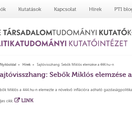
tók
Kutatások
Kapcsolat
Hírek
PTI blo
Nyitóoldal
Hírek
Sajtóvisszhang: Sebők Miklós elemzése a 444.hu-n
ajtóvisszhang: Sebők Miklós elemzése 
bők Miklós a 444.hu-n elemezte a növekvő inflációra adható gazdaságpolitika
LINK
ljes cikk: