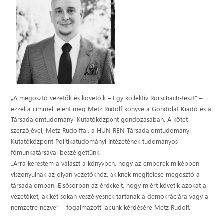
„A megosztó vezetők és követőik – Egy kollektív Rorschach-teszt” –
ezzel a címmel jelent meg Metz Rudolf könyve a Gondolat Kiadó és a
Társadalomtudományi Kutatóközpont gondozásában. A kötet
szerzőjével, Metz Rudolffal, a HUN-REN Társadalomtudományi
Kutatóközpont Politikatudományi Intézetének tudományos
főmunkatársával beszélgettünk.
„Arra kerestem a választ a könyvben, hogy az emberek miképpen
viszonyulnak az olyan vezetőkhöz, akiknek megítélése megosztó a
társadalomban. Elsősorban az érdekelt, hogy miért követik azokat a
vezetőket, akiket sokan veszélyesnek tartanak a demokráciára vagy a
nemzetre nézve” – fogalmazott lapunk kérdésére Metz Rudolf.