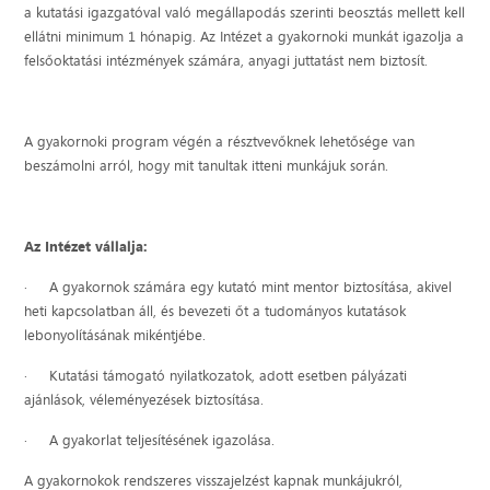
a kutatási igazgatóval való megállapodás szerinti beosztás mellett kell
ellátni minimum 1 hónapig. Az Intézet a gyakornoki munkát igazolja a
felsőoktatási intézmények számára, anyagi juttatást nem biztosít.
A gyakornoki program végén a résztvevőknek lehetősége van
beszámolni arról, hogy mit tanultak itteni munkájuk során.
Az Intézet vállalja:
· A gyakornok számára egy kutató mint mentor biztosítása, akivel
heti kapcsolatban áll, és bevezeti őt a tudományos kutatások
lebonyolításának mikéntjébe.
· Kutatási támogató nyilatkozatok, adott esetben pályázati
ajánlások, véleményezések biztosítása.
· A gyakorlat teljesítésének igazolása.
A gyakornokok rendszeres visszajelzést kapnak munkájukról,