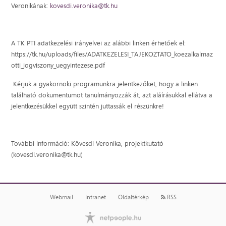
Veronikának:
kovesdi.veronika@tk.hu
A TK PTI adatkezelési irányelvei az alábbi linken érhetőek el:
https://tk.hu/uploads/files/ADATKEZELESI_TAJEKOZTATO_koezalkalmaz
otti_jogviszony_uegyintezese.pdf
Kérjük a gyakornoki programunkra jelentkezőket, hogy a linken
található dokumentumot tanulmányozzák át, azt aláírásukkal ellátva a
jelentkezésükkel együtt szintén juttassák el részünkre!
További információ: Kövesdi Veronika, projektkutató
(kovesdi.veronika@tk.hu)
Webmail
Intranet
Oldaltérkép
RSS