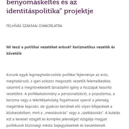
benyomáskeltés és az
identitáspolitika” projektje
FELHÍVÁS SZAKMAI GYAKORLATRA
Mi teszi a politikai vezetőket erőssé? Karizmatikus vezetők és
követőik
Korunk egyik legmeghatározóbb politikai fejleménye az erős,
meghatározó, s igen sokszor megosztó vezetők felemelkedése,
valamint a megnövekedett társadalmi igény a hozzájuk hasonló
vezetőkre. A politikatudomány a perszonalizáció, a populizmus, a
karizma vagy a tekintélyelvűség fogalmaival operál a jelenség
megértése kapcsán, de gyakran kerülnek elő olyan kifejezések a
közbeszédben, mint a „messiásvárás” vagy a „szektásodás”. A kutatás
ezt a keveset vizsgált és komplex jelenséget vizsgálja magyar
politikusok közösségi média bejegyzéseinek és beszédeinek