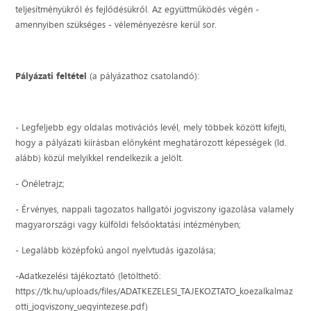
teljesítményükről és fejlődésükről. Az együttműködés végén -
amennyiben szükséges - véleményezésre kerül sor.
Pályázati feltétel
(a pályázathoz csatolandó):
- Legfeljebb egy oldalas motivációs levél, mely többek között kifejti,
hogy a pályázati kiírásban előnyként meghatározott képességek (ld.
alább) közül melyikkel rendelkezik a jelölt.
- Önéletrajz;
- Érvényes, nappali tagozatos hallgatói jogviszony igazolása valamely
magyarországi vagy külföldi felsőoktatási intézményben;
- Legalább középfokú angol nyelvtudás igazolása;
-Adatkezelési tájékoztató (letölthető:
https://tk.hu/uploads/files/ADATKEZELESI_TAJEKOZTATO_koezalkalmaz
otti_jogviszony_uegyintezese.pdf)