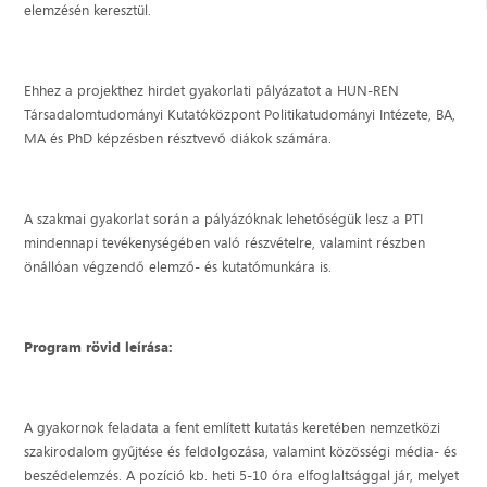
elemzésén keresztül.
Ehhez a projekthez hirdet gyakorlati pályázatot a HUN-REN
Társadalomtudományi Kutatóközpont Politikatudományi Intézete, BA,
MA és PhD képzésben résztvevő diákok számára.
A szakmai gyakorlat során a pályázóknak lehetőségük lesz a PTI
mindennapi tevékenységében való részvételre, valamint részben
önállóan végzendő elemző- és kutatómunkára is.
Program rövid leírása:
A gyakornok feladata a fent említett kutatás keretében nemzetközi
szakirodalom gyűjtése és feldolgozása, valamint közösségi média- és
beszédelemzés. A pozíció kb. heti 5-10 óra elfoglaltsággal jár, melyet