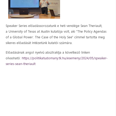
Speaker Series előadássorozatunk e heti vendége Sean Theriault,
a University of Texas at Austin kutatója volt, aki "The Policy Agendas
of a Global Power: The Case of the Holy See" címmel tartotta meg
sikeres előadását Intézetünk kutatói számára.
Előadásának angol nyelvű absztraktja a következő linken
olvasható:
https://politikatudomany.tk.hu/esemeny/2024/05/speaker-
series-sean-theriault