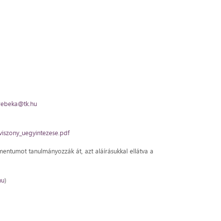
.rebeka@tk.hu
viszony_uegyintezese.pdf
entumot tanulmányozzák át, azt aláírásukkal ellátva a
hu
)