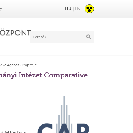
HU
EN
|
g
tive Agendas Project-je
mányi Intézet Comparative
k fel kérdéseket