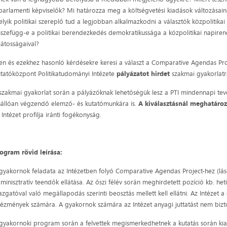
parlamenti képviselők? Mi határozza meg a költségvetési kiadások változásai
lyik politikai szereplő tud a legjobban alkalmazkodni a választók közpolitikai
szefügg-e a politikai berendezkedés demokratikussága a közpolitikai napiren
játosságaival?
yen és ezekhez hasonló kérdésekre keresi a választ a Comparative Agendas 
tatóközpont Politikatudományi Intézete
pályázatot hirdet
szakmai gyakorlatr
szakmai gyakorlat során a pályázóknak lehetőségük lesz a PTI mindennapi tev
állóan végzendő elemző- és kutatómunkára is.
A kiválasztásnál meghatáro
 Intézet profilja iránti fogékonyság.
ogram rövid leírása:
gyakornok feladata az Intézetben folyó Comparative Agendas Project-hez (lá
minisztratív teendők ellátása. Az őszi félév során meghirdetett pozíció kb. heti
azgatóval való megállapodás szerinti beosztás mellett kell ellátni. Az Intézet 
tézmények számára. A gyakornok számára az Intézet anyagi juttatást nem bizto
gyakornoki program során a felvettek megismerkedhetnek a kutatás során kial