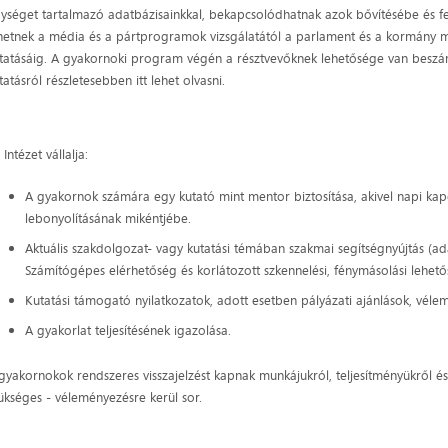
ységet tartalmazó adatbázisainkkal, bekapcsolódhatnak azok bővítésébe és fe
hetnek a média és a pártprogramok vizsgálatától a parlament és a kormány 
tatásáig. A gyakornoki program végén a résztvevőknek lehetősége van beszámo
tatásról részletesebben itt lehet olvasni.
 Intézet vállalja:
A gyakornok számára egy kutató mint mentor biztosítása, akivel napi kap
lebonyolításának mikéntjébe.
Aktuális szakdolgozat- vagy kutatási témában szakmai segítségnyújtás (ada
Számítógépes elérhetőség és korlátozott szkennelési, fénymásolási lehet
Kutatási támogató nyilatkozatok, adott esetben pályázati ajánlások, vélem
A gyakorlat teljesítésének igazolása.
gyakornokok rendszeres visszajelzést kapnak munkájukról, teljesítményükről 
ükséges - véleményezésre kerül sor.