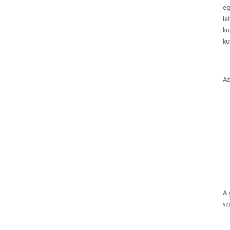
eg
le
ku
ku
Az
A 
sz