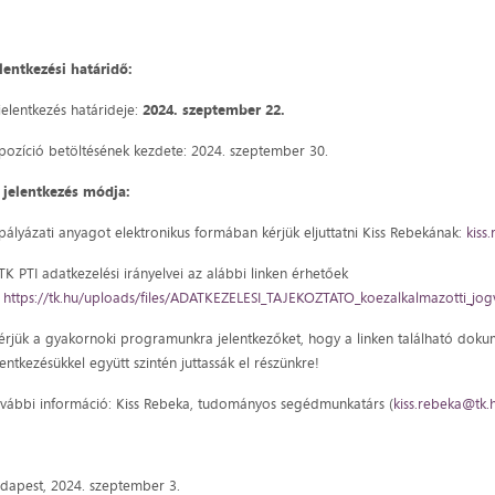
lentkezési határidő:
jelentkezés határideje:
2024. szeptember 22.
pozíció betöltésének kezdete: 2024. szeptember 30.
 jelentkezés módja:
pályázati anyagot elektronikus formában kérjük eljuttatni Kiss Rebekának:
kiss
TK PTI adatkezelési irányelvei az alábbi linken érhetőek
:
https://tk.hu/uploads/files/ADATKEZELESI_TAJEKOZTATO_koezalkalmazotti_jog
rjük a gyakornoki programunkra jelentkezőket, hogy a linken található dokum
lentkezésükkel együtt szintén juttassák el részünkre!
vábbi információ: Kiss Rebeka, tudományos segédmunkatárs (
kiss.rebeka@tk.
dapest, 2024. szeptember 3.