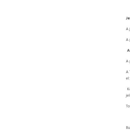
Je
A 
A 
A
A 
A 
el
Ké
je
To
Bu