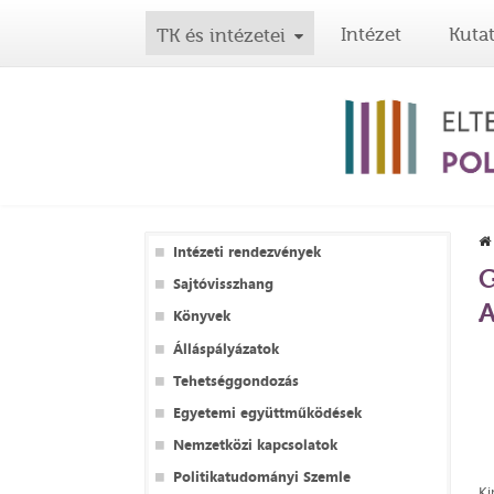
Intézet
Kuta
TK és intézetei
Intézeti rendezvények
G
Sajtóvisszhang
A
Könyvek
Álláspályázatok
Tehetséggondozás
Egyetemi együttműködések
Nemzetközi kapcsolatok
Politikatudományi Szemle
Ki