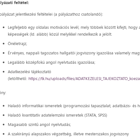
lyázati feltétel:
pályázat jelentkezési feltételei (a pályázathoz csatolandó):
Legfeljebb egy oldalas motivációs levél, mely többek között kifejti, hogy
képességek (ld. alább) közül melyikkel rendelkezik a jelölt.
Önéletrajz;
Érvényes, nappali tagozatos hallgatói jogviszony igazolása valamely magy
Legalább középfokú angol nyelvtudás igazolása;
Adatkezelési tájékoztató
(letölthető:
https://tk.hu/uploads/files/ADATKEZELESI_TAJEKOZTATO_koeza
őny:
Haladó informatikai ismeretek (programozási tapasztalat; adatbázis- és ho
Haladó kvantitatív adatelemzési ismeretek (STATA, SPSS)
Magasabb szintű angol nyelvtudás;
A szakirányú alapszakos végzettség, illetve mesterszakos jogviszony