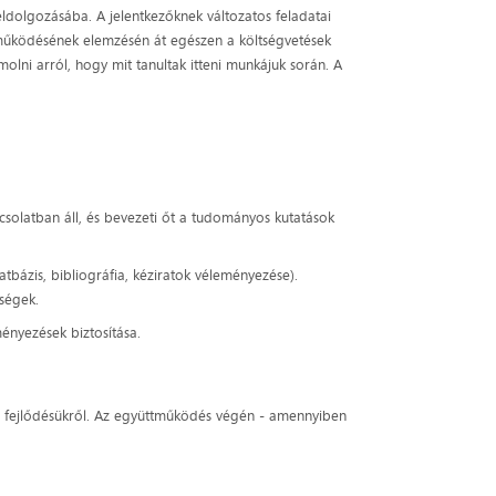
ldolgozásába. A jelentkezőknek változatos feladatai
működésének elemzésén át egészen a költségvetések
lni arról, hogy mit tanultak itteni munkájuk során. A
csolatban áll, és bevezeti őt a tudományos kutatások
tbázis, bibliográfia, kéziratok véleményezése).
őségek.
ényezések biztosítása.
és fejlődésükről. Az együttműködés végén - amennyiben