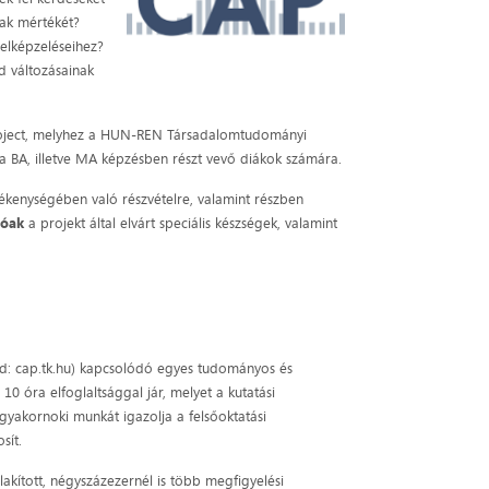
nak mértékét?
 elképzeléseihez?
d változásainak
Project, melyhez a HUN-REN Társadalomtudományi
a BA, illetve MA képzésben részt vevő diákok számára.
ékenységében való részvételre, valamint részben
zóak
a projekt által elvárt speciális készségek, valamint
sd: cap.tk.hu) kapcsolódó egyes tudományos és
 10 óra elfoglaltsággal jár, melyet a kutatási
a gyakornoki munkát igazolja a felsőoktatási
sít.
akított, négyszázezernél is több megfigyelési