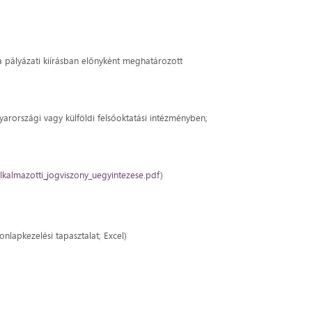
 a pályázati kiírásban előnyként meghatározott
arországi vagy külföldi felsőoktatási intézményben;
lkalmazotti_jogviszony_uegyintezese.pdf
)
nlapkezelési tapasztalat; Excel)