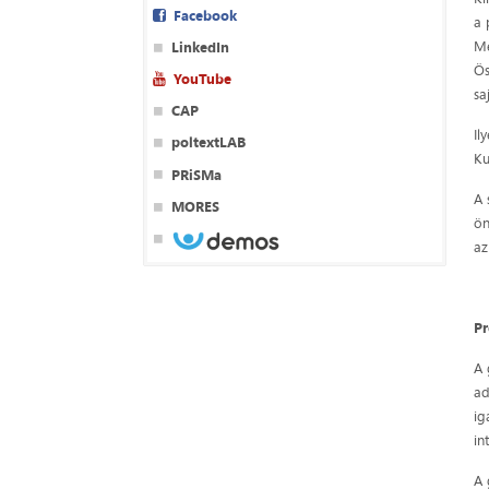
Facebook
a 
Me
LinkedIn
Ös
YouTube
sa
CAP
Il
poltextLAB
Ku
PRiSMa
A 
MORES
ön
az
Pr
A 
ad
ig
in
A 