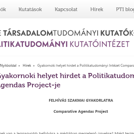
tók
Kutatások
Kapcsolat
Hírek
PTI blo
Nyitóoldal
Hírek
Gyakornoki helyet hirdet a Politikatudományi Intézet Compara
yakornoki helyet hirdet a Politikatudo
gendas Project-je
FELHÍVÁS SZAKMAI GYAKORLATRA
Comparative Agendas Project
nek van a legnagyobb befolyása a médiában megjelenő ügyekre? Miért teszne