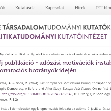
tók
Kutatások
Kapcsolat
Hírek
PTI blo
Nyitóoldal
Hírek
Új publikáció - adózási motivációk instabil demokráciákban k
j publikáció - adózási motivációk inst
orrupciós botrányok idején
rtha, A
. &
Boda, Z.
(2024). Tax Compliance Motivations During Corruption Sc
agile Democracy: A Before-and-After Study.
Europe-Asia Studies
, Online first, 
3.
https://doi.org/10.1080/09668136.2024.2378814
(D1: History, Q1: Sociology 
ience, IF: 1.2)
 instabil demokráciák egyik legnehezebb feladata az adómorál javítása és az 