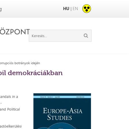
HU
EN
|
g
orrupciós botrányok idején
abil demokráciákban
andals in a
1-
and Political
adóelkerülési