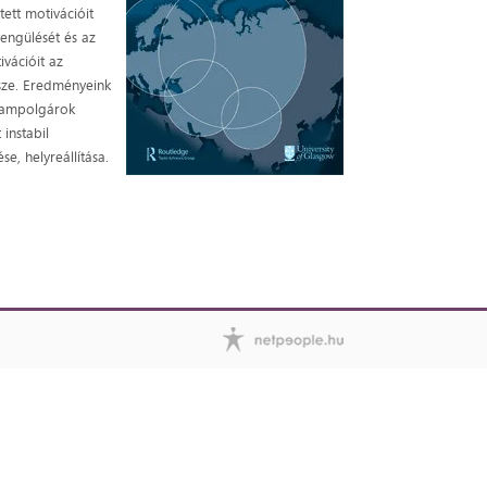
ett motivációit
engülését és az
vációit az
sze. Eredményeink
llampolgárok
instabil
, helyreállítása.