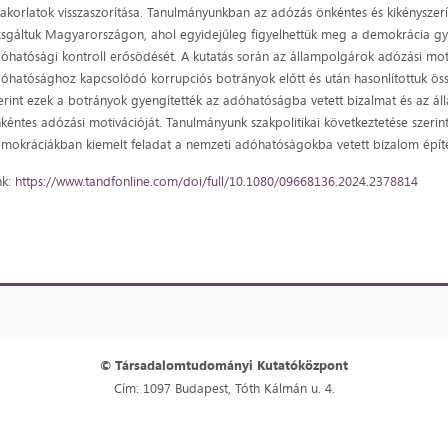
akorlatok visszaszorítása. Tanulmányunkban az adózás önkéntes és kikényszerít
zsgáltuk Magyarországon, ahol egyidejűleg figyelhettük meg a demokrácia gy
óhatósági kontroll erősödését. A kutatás során az állampolgárok adózási moti
óhatósághoz kapcsolódó korrupciós botrányok előtt és után hasonlítottuk ös
erint ezek a botrányok gyengítették az adóhatóságba vetett bizalmat és az á
kéntes adózási motivációját. Tanulmányunk szakpolitikai következtetése szerint 
mokráciákban kiemelt feladat a nemzeti adóhatóságokba vetett bizalom építése
nk:
https://www.tandfonline.com/doi/full/10.1080/09668136.2024.2378814
© Társadalomtudományi Kutatóközpont
Cím: 1097 Budapest, Tóth Kálmán u. 4.