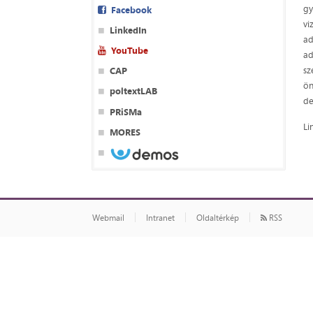
gy
Facebook
vi
LinkedIn
ad
YouTube
ad
sz
CAP
ön
poltextLAB
de
PRiSMa
Li
MORES
Webmail
Intranet
Oldaltérkép
RSS