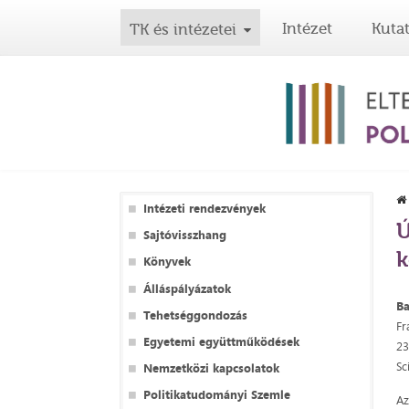
Intézet
Kuta
TK és intézetei
Intézeti rendezvények
Ú
Sajtóvisszhang
k
Könyvek
Álláspályázatok
Ba
Tehetséggondozás
Fr
Egyetemi együttműködések
2
Sc
Nemzetközi kapcsolatok
Politikatudományi Szemle
Az