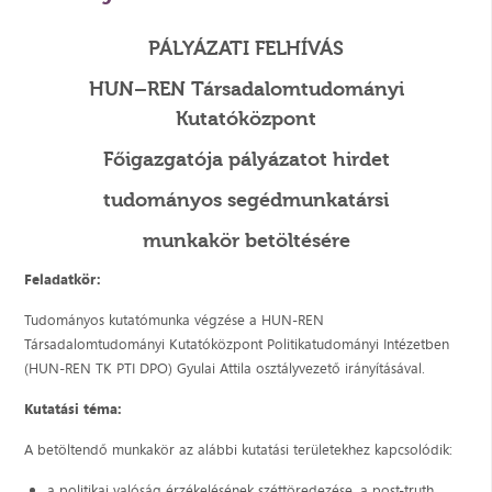
PÁLYÁZATI FELHÍVÁS
HUN–REN Társadalomtudományi
Kutatóközpont
Főigazgatója pályázatot hirdet
tudományos segédmunkatársi
munkakör betöltésére
Feladatkör:
Tudományos kutatómunka végzése a HUN-REN
Társadalomtudományi Kutatóközpont Politikatudományi Intézetben
(HUN-REN TK PTI DPO) Gyulai Attila osztályvezető irányításával.
Kutatási téma:
A betöltendő munkakör az alábbi kutatási területekhez kapcsolódik:
a politikai valóság érzékelésének széttöredezése, a post-truth