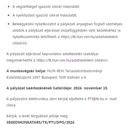
A végzettséget igazoló okirat másolatát;
A nyelvtudást igazoló okirat másolatát;
Beleegyezési nyilatkozatot a pályázati anyagban foglalt személyes
adatok a pályázati eljárással összefüggésben való kezeléséhez (a
nyilatkozatminta letölthető a
https://tk.hun-ren.hu/adatvedelem
oldalról).
A pályázati eljárással kapcsolatos adatkezelés szabályai
megismerhetők a
https://tk.hun-ren.hu/adatvedelem
oldalon.
A munkavégzés helye:
HUN-REN Társadalomtudományi
Kutatóközpont 1097 Budapest, Tóth Kálmán u.4.
A pályázat beérkezésének határideje: 2024. november 15.
A pályázatot elektronikus úton kérjük eljuttatni a
PTI@tk.hu
e- mail
címre.
Kérjük, a levél tárgyában jelölje meg:
SEGEDMUNKATARS/TK/PTI/DPO/2024
.