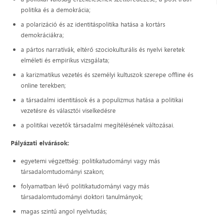
politika és a demokrácia;
a polarizáció és az identitáspolitika hatása a kortárs
demokráciákra;
a pártos narratívák, eltérő szociokulturális és nyelvi keretek
elméleti és empirikus vizsgálata;
a karizmatikus vezetés és személyi kultuszok szerepe offline és
online terekben;
a társadalmi identitások és a populizmus hatása a politikai
vezetésre és választói viselkedésre
a politikai vezetők társadalmi megítélésének változásai.
Pályázati elvárások:
egyetemi végzettség: politikatudományi vagy más
társadalomtudományi szakon;
folyamatban lévő politikatudományi vagy más
társadalomtudományi doktori tanulmányok;
magas szintű angol nyelvtudás;