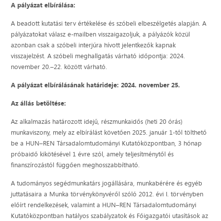
A pályázat elbírálása:
A beadott kutatási terv értékelése és szóbeli elbeszélgetés alapján. A
pályázatokat válasz e-mailben visszaigazoljuk, a pályázók közül
azonban csak a szóbeli interjúra hívott jelentkezők kapnak
visszajelzést. A szóbeli meghallgatás várható időpontja: 2024.
november 20.–22. között várható.
A pályázat elbírálásának határideje: 2024. november 25.
Az állás betöltése:
Az alkalmazás határozott idejű, részmunkaidős (heti 20 órás)
munkaviszony, mely az elbírálást követően 2025. január 1-től tölthető
be a HUN–REN Társadalomtudományi Kutatóközpontban, 3 hónap
próbaidő kikötésével 1 évre szól, amely teljesítménytől és
finanszírozástól függően meghosszabbítható.
A tudományos segédmunkatárs jogállására, munkabérére és egyéb
juttatásaira a Munka törvénykönyvéről szóló 2012. évi I. törvényben
előírt rendelkezések, valamint a HUN–REN Társadalomtudományi
Kutatóközpontban hatályos szabályzatok és Főigazgatói utasítások az