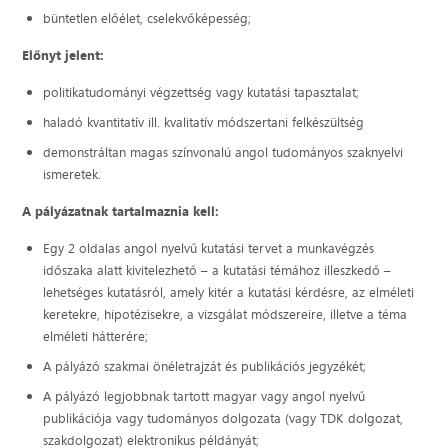
büntetlen előélet, cselekvőképesség;
Előnyt jelent:
politikatudományi végzettség vagy kutatási tapasztalat;
haladó kvantitatív ill. kvalitatív módszertani felkészültség
demonstráltan magas színvonalú angol tudományos szaknyelvi
ismeretek.
A pályázatnak tartalmaznia kell:
Egy 2 oldalas angol nyelvű kutatási tervet a munkavégzés
időszaka alatt kivitelezhető – a kutatási témához illeszkedő –
lehetséges kutatásról, amely kitér a kutatási kérdésre, az elméleti
keretekre, hipotézisekre, a vizsgálat módszereire, illetve a téma
elméleti hátterére;
A pályázó szakmai önéletrajzát és publikációs jegyzékét;
A pályázó legjobbnak tartott magyar vagy angol nyelvű
publikációja vagy tudományos dolgozata (vagy TDK dolgozat,
szakdolgozat) elektronikus példányát;