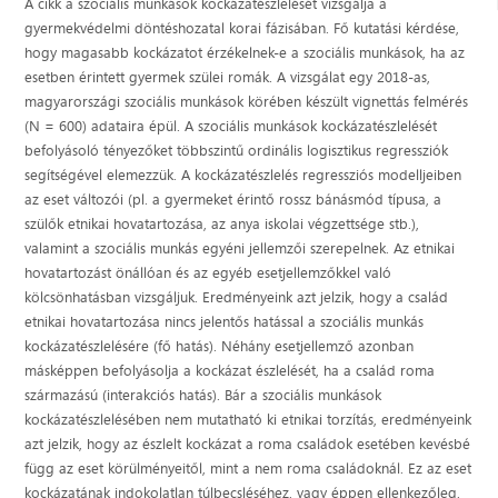
A cikk a szociális munkások kockázatészlelését vizsgálja a
gyermekvédelmi döntéshozatal korai fázisában. Fő kutatási kérdése,
hogy magasabb kockázatot érzékelnek-e a szociális munkások, ha az
esetben érintett gyermek szülei romák. A vizsgálat egy 2018-as,
magyarországi szociális munkások körében készült vignettás felmérés
(N = 600) adataira épül. A szociális munkások kockázatészlelését
befolyásoló tényezőket többszintű ordinális logisztikus regressziók
segítségével elemezzük. A kockázatészlelés regressziós modelljeiben
az eset változói (pl. a gyermeket érintő rossz bánásmód típusa, a
szülők etnikai hovatartozása, az anya iskolai végzettsége stb.),
valamint a szociális munkás egyéni jellemzői szerepelnek. Az etnikai
hovatartozást önállóan és az egyéb esetjellemzőkkel való
kölcsönhatásban vizsgáljuk. Eredményeink azt jelzik, hogy a család
etnikai hovatartozása nincs jelentős hatással a szociális munkás
kockázatészlelésére (fő hatás). Néhány esetjellemző azonban
másképpen befolyásolja a kockázat észlelését, ha a család roma
származású (interakciós hatás). Bár a szociális munkások
kockázatészlelésében nem mutatható ki etnikai torzítás, eredményeink
azt jelzik, hogy az észlelt kockázat a roma családok esetében kevésbé
függ az eset körülményeitől, mint a nem roma családoknál. Ez az eset
kockázatának indokolatlan túlbecsléséhez, vagy éppen ellenkezőleg,