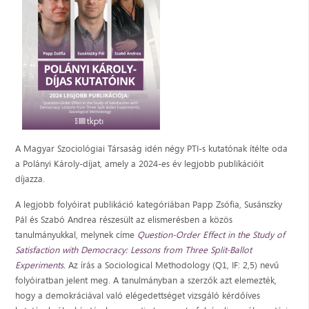
A Magyar Szociológiai Társaság idén négy PTI-s kutatónak ítélte oda
a Polányi Károly-díjat, amely a 2024-es év legjobb publikációit
díjazza.
A legjobb folyóirat publikáció kategóriában Papp Zsófia, Susánszky
Pál és Szabó Andrea részesült az elismerésben a közös
tanulmányukkal, melynek címe
Question-Order Effect in the Study of
Satisfaction with Democracy: Lessons from Three Split-Ballot
Experiments.
Az írás a Sociological Methodology (Q1, IF: 2,5) nevű
folyóiratban jelent meg. A tanulmányban a szerzők azt elemezték,
hogy a demokráciával való elégedettséget vizsgáló kérdőíves