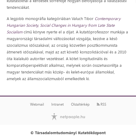
kutatásoknál a kérdések sorrendje hogyan befolyásolja a válaszadási
tendenciákat.
A legjobb monográfia kategóriában Valuch Tibor
Contemporary
Hungarian Society, Social Changes in Hungary from Late State
Socialism
című könyve nyerte el a díjat. A kutatóprofesszor munkája a
magyarországi társadalmi változásokat vizsgálja, kezdve a késő
szocializmus időszakával, az ország közvetlen posztkommunista
átmeneti időszakával, majd az azt követő konszolidációval és a 2010
óta kialakuló autoriter vezetéssel. A kötet longitudinális és
komparatívperspektívát alkalmaz, melynek során összehasonlítja a
magyar tendenciákat más közép- és kelet-európai államokkal,
amelyek az államszocializmusból emelkedtek ki.
Webmail
Intranet
Oldaltérkép
RSS
© Társadalomtudományi Kutatóközpont