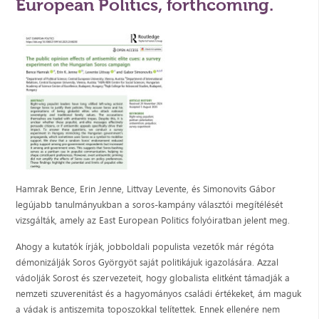
European Politics, forthcoming.
Hamrak Bence, Erin Jenne, Littvay Levente, és Simonovits Gábor
legújabb tanulmányukban a soros-kampány választói megítélését
vizsgálták, amely az East European Politics folyóiratban jelent meg.
Ahogy a kutatók írják, jobboldali populista vezetők már régóta
démonizálják Soros Györgyöt saját politikájuk igazolására. Azzal
vádolják Sorost és szervezeteit, hogy globalista elitként támadják a
nemzeti szuverenitást és a hagyományos családi értékeket, ám maguk
a vádak is antiszemita toposzokkal telítettek. Ennek ellenére nem