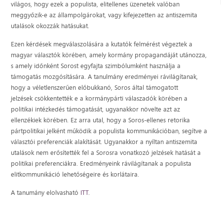
világos, hogy ezek a populista, elitellenes üzenetek valóban
meggyőzik-e az állampolgárokat, vagy kifejezetten az antiszemita
utalások okozzák hatásukat.
Ezen kérdések megválaszolására a kutatók felmérést végeztek a
magyar választók körében, amely kormány propagandáját utánozza,
s amely időnként Sorost egyfajta szimbólumként használja a
támogatás mozgósítására. A tanulmány eredményei rávilágítanak,
hogy a véletlenszerűen előbukkanó, Soros által támogatott
jelzések csökkentették e a kormánypárti válaszadók körében a
politikai intézkedés támogatását, ugyanakkor növelte azt az
ellenzékiek körében. Ez arra utal, hogy a Soros-ellenes retorika
pártpolitikai jelként működik a populista kommunikációban, segítve a
választói preferenciák alakítását. Ugyanakkor a nyíltan antiszemita
utalások nem erősítették fel a Sorosra vonatkozó jelzések hatását a
politikai preferenciákra. Eredményeink rávilágítanak a populista
elitkommunikáció lehetőségeire és korlátaira.
A tanumány elolvasható
ITT
.