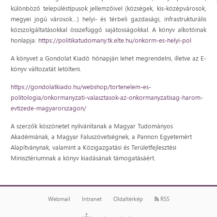
különböző településtípusok jellemzőivel (községek, kis-középvárosok,
megyei jogú városok…) helyi- és térbeli gazdasági, infrastrukturális
közszolgáltatásokkal összefüggő sajátosságokkal. A könyv alkotóinak
honlapja:
https://politikatudomany.tk.elte.hu/onkorm-es-helyi-pol
A könyvet a Gondolat Kiadó hónapján lehet megrendelni, illetve az E-
könyv változatát letölteni.
https://gondolatkiado.hu/webshop/tortenelem-es-
politologia/onkormanyzati-valasztasok-az-onkormanyzatisag-harom-
evtizede-magyarorszagon/
A szerzők köszönetet nyilvánítanak a Magyar Tudományos
Akadémiának, a Magyar Faluszövetségnek, a Pannon Egyetemért
Alapítványnak, valamint a Közigazgatási és Területfejlesztési
Minisztériumnak a könyv kiadásának támogatásáért.
Webmail
Intranet
Oldaltérkép
RSS