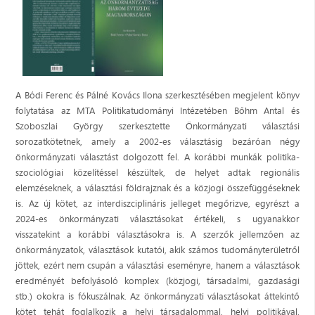
A Bódi Ferenc és Pálné Kovács Ilona szerkesztésében megjelent könyv
folytatása az MTA Politikatudományi Intézetében Bőhm Antal és
Szoboszlai György szerkesztette Önkormányzati választási
sorozatkötetnek, amely a 2002-es választásig bezáróan négy
önkormányzati választást dolgozott fel. A korábbi munkák politika-
szociológiai közelítéssel készültek, de helyet adtak regionális
elemzéseknek, a választási földrajznak és a közjogi összefüggéseknek
is. ­Az új kötet, az interdiszciplináris jelleget megőrizve, egyrészt a
2024-es önkormányzati választásokat értékeli, s ugyanakkor
visszatekint a korábbi választásokra is. A szerzők jellemzően az
önkormányzatok, választások kutatói, akik számos tudományterületről
jöttek, ezért nem csupán a választási eseményre, hanem a választások
eredményét befolyásoló komplex (közjogi, társadalmi, gazdasági
stb.) okokra is fókuszálnak. Az önkormányzati választásokat áttekintő
kötet tehát foglalkozik a helyi társadalommal, helyi politikával,